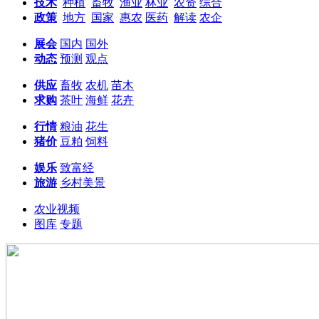
技术
种植
畜牧
渔业
林业
农资
综合
政策
地方
国家
惠农
医药
解读
农企
展会
国内
国外
动态
预测
观点
供应
畜牧
农机
苗木
求购
茶叶
海鲜
花卉
行情
粮油
花生
猪价
豆粕
饲料
娱乐
致富经
旅游
乡村美景
农业视频
图库
专题