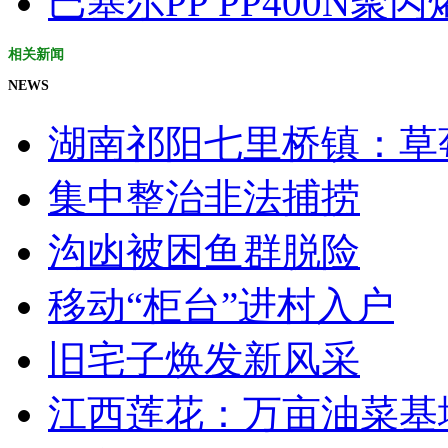
巴塞尔PP PP400N聚
相关新闻
NEWS
湖南祁阳七里桥镇：草莓
集中整治非法捕捞
沟凼被困鱼群脱险
移动“柜台”进村入户
旧宅子焕发新风采
江西莲花：万亩油菜基地