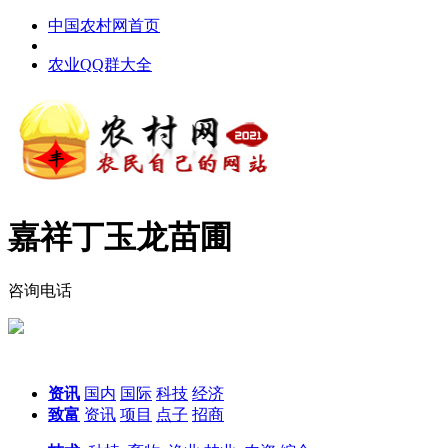
中国农村网首页
农业QQ群大全
嘉祥丁玉龙苗圃
咨询电话
资讯
国内
国际
科技
经济
致富
资讯
项目
点子
招商