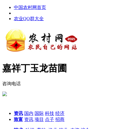
中国农村网首页
农业QQ群大全
嘉祥丁玉龙苗圃
咨询电话
资讯
国内
国际
科技
经济
致富
资讯
项目
点子
招商