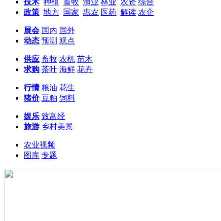
技术
种植
畜牧
渔业
林业
农资
综合
政策
地方
国家
惠农
医药
解读
农企
展会
国内
国外
动态
预测
观点
供应
畜牧
农机
苗木
求购
茶叶
海鲜
花卉
行情
粮油
花生
猪价
豆粕
饲料
娱乐
致富经
旅游
乡村美景
农业视频
图库
专题