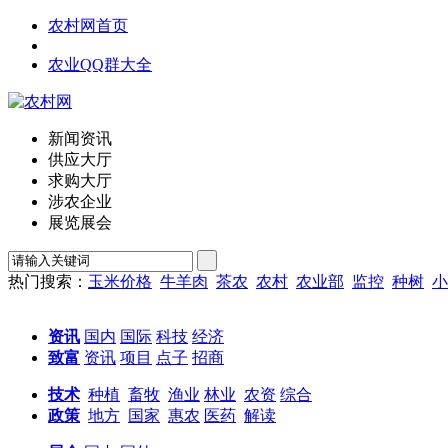
农村网首页
农业QQ群大全
新闻资讯
供应大厅
求购大厅
涉农企业
展览展会
热门搜索：
玉米价格
牛羊肉
茶农
农村
农业部
监控
种树
小
资讯
国内
国际
科技
经济
致富
资讯
项目
点子
招商
技术
种植
畜牧
渔业
林业
农资
综合
政策
地方
国家
惠农
医药
解读