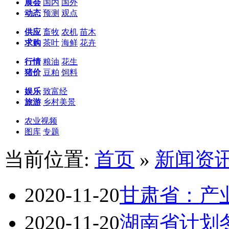
展会
国内
国外
动态
预测
观点
供应
畜牧
农机
苗木
求购
茶叶
海鲜
花卉
行情
粮油
花生
猪价
豆粕
饲料
娱乐
致富经
旅游
乡村美景
农业视频
图库
专题
当前位置:
首页
»
新闻资
2020-11-20
甘肃省：产
2020-11-20
湖南省计划冬