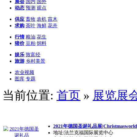
展会
国内
国外
动态
预测
观点
供应
畜牧
农机
苗木
求购
茶叶
海鲜
花卉
行情
粮油
花生
猪价
豆粕
饲料
娱乐
致富经
旅游
乡村美景
农业视频
图库
专题
当前位置:
首页
»
展览展
2021年德国圣诞礼品展|Christmasworld
地址:法兰克福国际展览中心