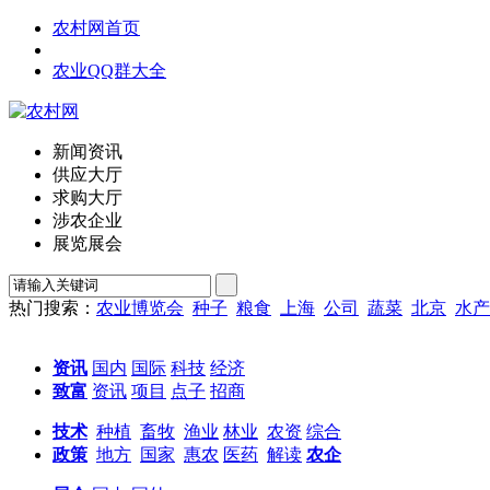
农村网首页
农业QQ群大全
新闻资讯
供应大厅
求购大厅
涉农企业
展览展会
热门搜索：
农业博览会
种子
粮食
上海
公司
蔬菜
北京
水产
资讯
国内
国际
科技
经济
致富
资讯
项目
点子
招商
技术
种植
畜牧
渔业
林业
农资
综合
政策
地方
国家
惠农
医药
解读
农企