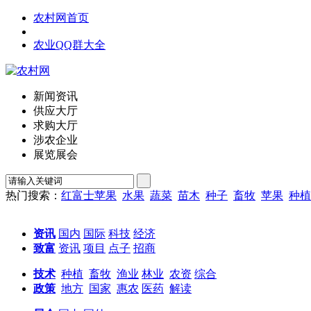
农村网首页
农业QQ群大全
新闻资讯
供应大厅
求购大厅
涉农企业
展览展会
热门搜索：
红富士苹果
水果
蔬菜
苗木
种子
畜牧
苹果
种植
资讯
国内
国际
科技
经济
致富
资讯
项目
点子
招商
技术
种植
畜牧
渔业
林业
农资
综合
政策
地方
国家
惠农
医药
解读