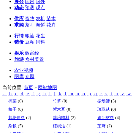
展会
国内
国外
动态
预测
观点
供应
畜牧
农机
苗木
求购
茶叶
海鲜
花卉
行情
粮油
花生
猪价
豆粕
饲料
娱乐
致富经
旅游
乡村美景
农业视频
图库
专题
当前位置:
首页
»
网站地图
a
b
c
d
e
f
g
h
i
j
k
l
m
n
o
p
q
r
s
t
u
v
w
榨菜
(0)
竹笋
(0)
振动筛
(5)
榛子
(0)
紫木耳
(0)
珍珠菇
(0)
栽培原料
(2)
栽培辅料
(2)
遮阴材料
(4)
杂粮
(5)
棕榈油
(1)
芝麻
(2)