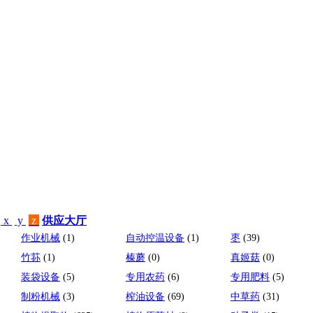
x
y
z
供应大厅
作业机械
(1)
自动控温设备
(1)
枣
(39)
竹荪
(1)
榛蘑
(0)
真姬菇
(0)
装袋设备
(5)
专用农药
(6)
专用肥料
(5)
制粉机械
(3)
榨油设备
(69)
中草药
(31)