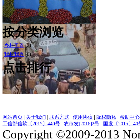
按分类浏览
乡村美景
(2)
我村我秀
(0)
点击排行
网站首页
|
关于我们
|
联系方式
|
使用协议
|
版权隐私
|
帮助中心
工信部信软〔2015〕440号
农市发[2016]2号
国发〔2015〕40
Copyright ©
2009-2013
Non