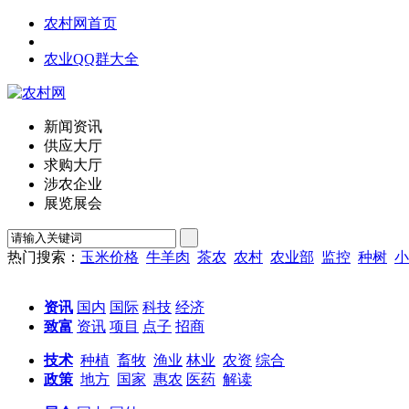
农村网首页
农业QQ群大全
新闻资讯
供应大厅
求购大厅
涉农企业
展览展会
热门搜索：
玉米价格
牛羊肉
茶农
农村
农业部
监控
种树
小
资讯
国内
国际
科技
经济
致富
资讯
项目
点子
招商
技术
种植
畜牧
渔业
林业
农资
综合
政策
地方
国家
惠农
医药
解读