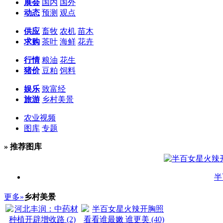
展会
国内
国外
动态
预测
观点
供应
畜牧
农机
苗木
求购
茶叶
海鲜
花卉
行情
粮油
花生
猪价
豆粕
饲料
娱乐
致富经
旅游
乡村美景
农业视频
图库
专题
» 推荐图库
半
更多»
乡村美景