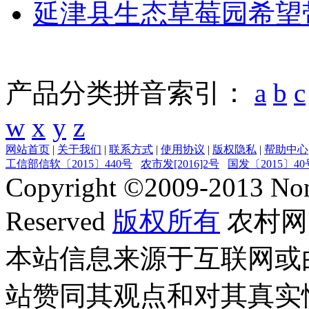
延津县生态草莓园希望
产品分类拼音索引：
a
b
c
w
x
y
z
网站首页
|
关于我们
|
联系方式
|
使用协议
|
版权隐私
|
帮助中心
工信部信软〔2015〕440号
农市发[2016]2号
国发〔2015〕40
Copyright ©
2009-2013
Non
Reserved
版权所有
农村网
本站信息来源于互联网或
站赞同其观点和对其真实