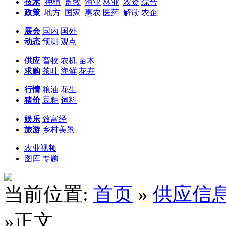
技术
种植
畜牧
渔业
林业
农资
综合
政策
地方
国家
惠农
医药
解读
农企
展会
国内
国外
动态
预测
观点
供应
畜牧
农机
苗木
求购
茶叶
海鲜
花卉
行情
粮油
花生
猪价
豆粕
饲料
娱乐
致富经
旅游
乡村美景
农业视频
图库
专题
当前位置:
首页
»
供应信
»正文