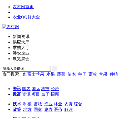
农村网首页
农业QQ群大全
新闻资讯
供应大厅
求购大厅
涉农企业
展览展会
热门搜索：
红富士苹果
水果
蔬菜
苗木
种子
畜牧
苹果
种植
资讯
国内
国际
科技
经济
致富
资讯
项目
点子
招商
技术
种植
畜牧
渔业
林业
农资
综合
政策
地方
国家
惠农
医药
解读