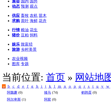
展会
国内
国外
动态
预测
观点
供应
畜牧
农机
苗木
求购
茶叶
海鲜
花卉
行情
粮油
花生
猪价
豆粕
饲料
娱乐
致富经
旅游
乡村美景
农业视频
图库
专题
当前位置:
首页
»
网站地
a
b
c
d
e
f
g
h
i
j
k
l
m
n
o
p
q
r
s
t
u
v
w
阿魏蘑
(0)
矮马
(74)
鹌鹑蛋
(0)
阿尔卑斯
(1)
阿胶
(0)