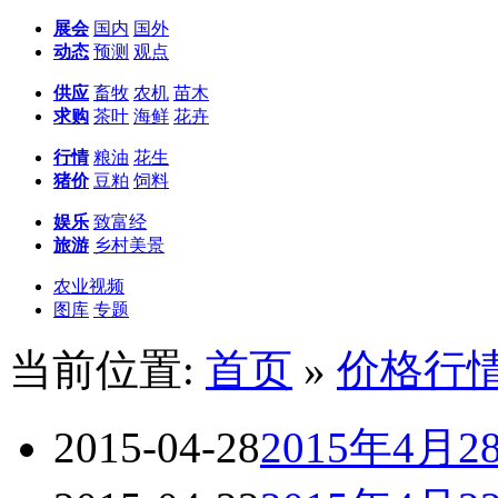
展会
国内
国外
动态
预测
观点
供应
畜牧
农机
苗木
求购
茶叶
海鲜
花卉
行情
粮油
花生
猪价
豆粕
饲料
娱乐
致富经
旅游
乡村美景
农业视频
图库
专题
当前位置:
首页
»
价格行
2015-04-28
2015年4