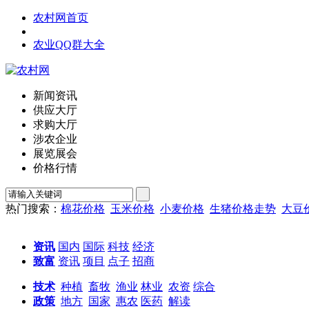
农村网首页
农业QQ群大全
新闻资讯
供应大厅
求购大厅
涉农企业
展览展会
价格行情
热门搜索：
棉花价格
玉米价格
小麦价格
生猪价格走势
大豆
资讯
国内
国际
科技
经济
致富
资讯
项目
点子
招商
技术
种植
畜牧
渔业
林业
农资
综合
政策
地方
国家
惠农
医药
解读