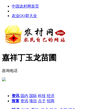
中国农村网首页
农业QQ群大全
嘉祥丁玉龙苗圃
咨询电话
资讯
国内
国际
科技
经济
致富
资讯
项目
点子
招商