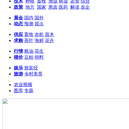
技术
种植
畜牧
渔业
林业
农资
综合
政策
地方
国家
惠农
医药
解读
农企
展会
国内
国外
动态
预测
观点
供应
畜牧
农机
苗木
求购
茶叶
海鲜
花卉
行情
粮油
花生
猪价
豆粕
饲料
娱乐
致富经
旅游
乡村美景
农业视频
图库
专题