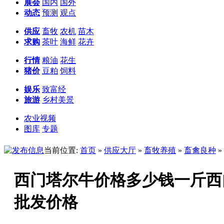
展会
国内
国外
动态
预测
观点
供应
畜牧
农机
苗木
求购
茶叶
海鲜
花卉
行情
粮油
花生
猪价
豆粕
饲料
娱乐
致富经
旅游
乡村美景
农业视频
图库
专题
当前位置:
首页
»
供应大厅
»
畜牧养殖
»
畜禽良种
»
西门塔尔牛价格多少钱一斤西
批发价格