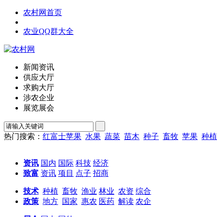
农村网首页
农业QQ群大全
新闻资讯
供应大厅
求购大厅
涉农企业
展览展会
热门搜索：
红富士苹果
水果
蔬菜
苗木
种子
畜牧
苹果
种植
资讯
国内
国际
科技
经济
致富
资讯
项目
点子
招商
技术
种植
畜牧
渔业
林业
农资
综合
政策
地方
国家
惠农
医药
解读
农企