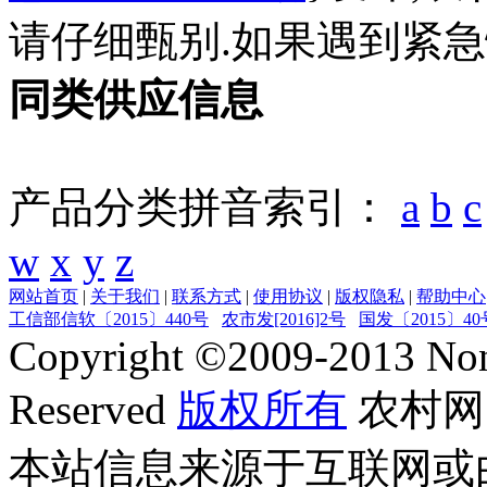
请仔细甄别.如果遇到紧
同类供应信息
产品分类拼音索引：
a
b
c
w
x
y
z
网站首页
|
关于我们
|
联系方式
|
使用协议
|
版权隐私
|
帮助中心
工信部信软〔2015〕440号
农市发[2016]2号
国发〔2015〕40
Copyright ©
2009-2013
Non
Reserved
版权所有
农村网
本站信息来源于互联网或