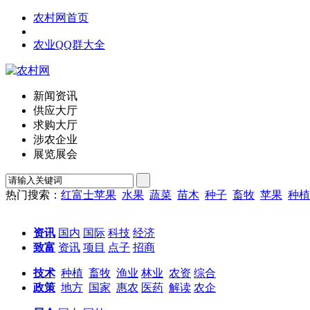
农村网首页
农业QQ群大全
新闻资讯
供应大厅
求购大厅
涉农企业
展览展会
热门搜索：
红富士苹果
水果
蔬菜
苗木
种子
畜牧
苹果
种植
资讯
国内
国际
科技
经济
致富
资讯
项目
点子
招商
技术
种植
畜牧
渔业
林业
农资
综合
政策
地方
国家
惠农
医药
解读
农企