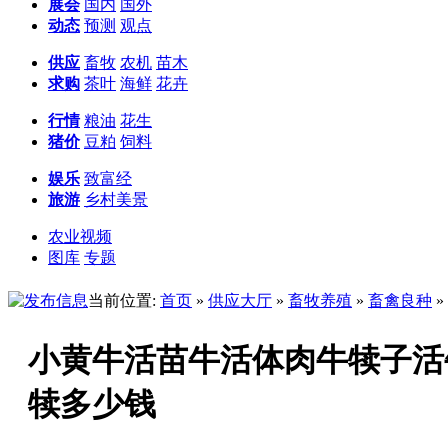
展会
国内
国外
动态
预测
观点
供应
畜牧
农机
苗木
求购
茶叶
海鲜
花卉
行情
粮油
花生
猪价
豆粕
饲料
娱乐
致富经
旅游
乡村美景
农业视频
图库
专题
当前位置:
首页
»
供应大厅
»
畜牧养殖
»
畜禽良种
»
小黄牛活苗牛活体肉牛犊子活
犊多少钱