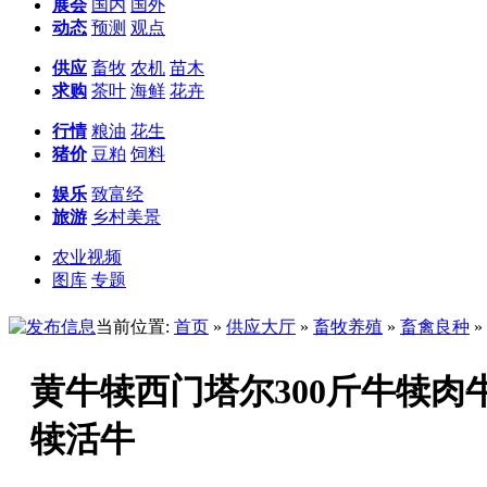
展会
国内
国外
动态
预测
观点
供应
畜牧
农机
苗木
求购
茶叶
海鲜
花卉
行情
粮油
花生
猪价
豆粕
饲料
娱乐
致富经
旅游
乡村美景
农业视频
图库
专题
当前位置:
首页
»
供应大厅
»
畜牧养殖
»
畜禽良种
»
黄牛犊西门塔尔300斤牛犊肉
犊活牛