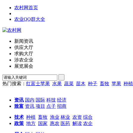
农村网首页
农业QQ群大全
新闻资讯
供应大厅
求购大厅
涉农企业
展览展会
热门搜索：
红富士苹果
水果
蔬菜
苗木
种子
畜牧
苹果
种植
资讯
国内
国际
科技
经济
致富
资讯
项目
点子
招商
技术
种植
畜牧
渔业
林业
农资
综合
政策
地方
国家
惠农
医药
解读
农企