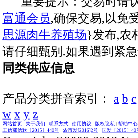
重要提示：交易时请
富通会员
,确保交易,以免
思源肉牛养殖场
}发布,
请仔细甄别.如果遇到紧
同类供应信息
产品分类拼音索引：
a
b
c
w
x
y
z
网站首页
|
关于我们
|
联系方式
|
使用协议
|
版权隐私
|
帮助中心
工信部信软〔2015〕440号
农市发[2016]2号
国发〔2015〕40