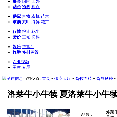
展会
国内
国外
动态
预测
观点
供应
畜牧
农机
苗木
求购
茶叶
海鲜
花卉
行情
粮油
花生
猪价
豆粕
饲料
娱乐
致富经
旅游
乡村美景
农业视频
图库
专题
当前位置:
首页
»
供应大厅
»
畜牧养殖
»
畜禽良种
»
洛莱牛小牛犊 夏洛莱牛小牛
洛莱
品牌：