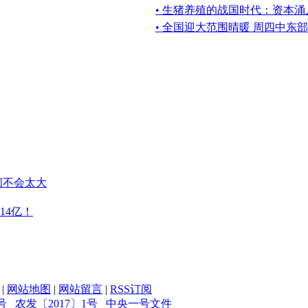
• 生猪养殖的战国时代：资本
• 全国迎大范围晴暖 周四中东
间不会太大
14亿！
|
网站地图
|
网站留言
|
RSS订阅
号
农发〔2017〕1号
中央一号文件