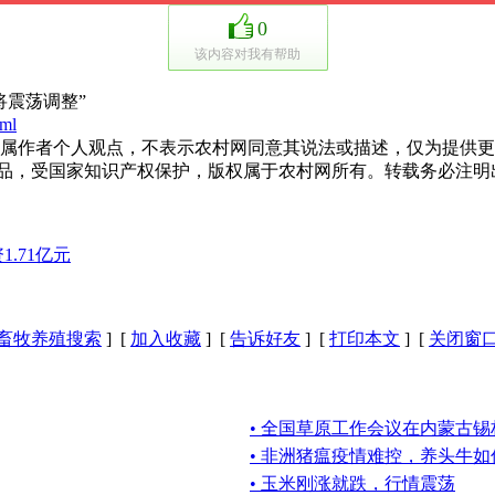
0
该内容对我有帮助
震荡调整”
tml
作者个人观点，不表示农村网同意其说法或描述，仅为提供更
作品，受国家知识产权保护，版权属于农村网所有。转载务必注明
.71亿元
畜牧养殖搜索
] [
加入收藏
] [
告诉好友
] [
打印本文
] [
关闭窗
• 全国草原工作会议在内蒙古
• 非洲猪瘟疫情难控，养头牛
• 玉米刚涨就跌，行情震荡