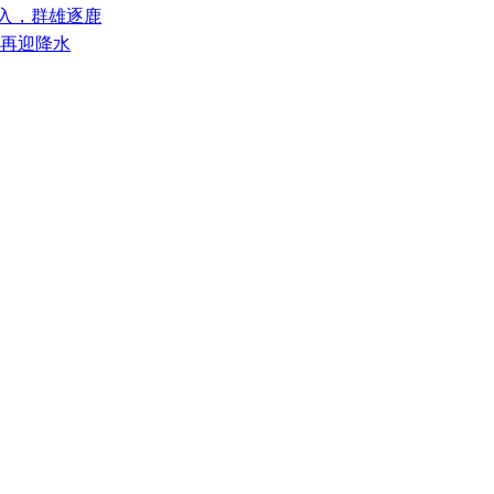
涌入，群雄逐鹿
部再迎降水