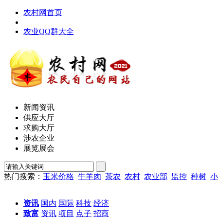
农村网首页
农业QQ群大全
新闻资讯
供应大厅
求购大厅
涉农企业
展览展会
热门搜索：
玉米价格
牛羊肉
茶农
农村
农业部
监控
种树
小
资讯
国内
国际
科技
经济
致富
资讯
项目
点子
招商