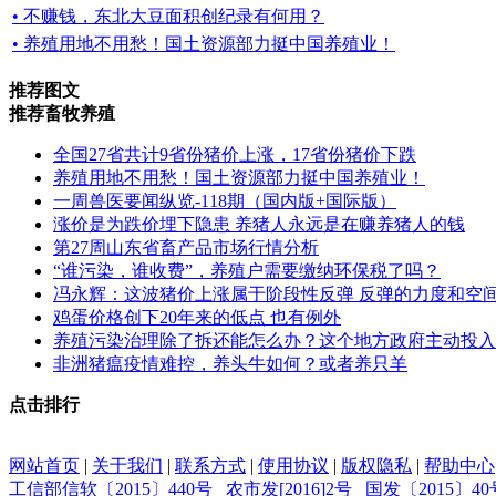
• 不赚钱，东北大豆面积创纪录有何用？
• 养殖用地不用愁！国土资源部力挺中国养殖业！
推荐图文
推荐畜牧养殖
全国27省共计9省份猪价上涨，17省份猪价下跌
养殖用地不用愁！国土资源部力挺中国养殖业！
一周兽医要闻纵览-118期（国内版+国际版）
涨价是为跌价埋下隐患 养猪人永远是在赚养猪人的钱
第27周山东省畜产品市场行情分析
“谁污染，谁收费”，养殖户需要缴纳环保税了吗？
冯永辉：这波猪价上涨属于阶段性反弹 反弹的力度和空
鸡蛋价格创下20年来的低点 也有例外
养殖污染治理除了拆还能怎么办？这个地方政府主动投入
非洲猪瘟疫情难控，养头牛如何？或者养只羊
点击排行
网站首页
|
关于我们
|
联系方式
|
使用协议
|
版权隐私
|
帮助中心
工信部信软〔2015〕440号
农市发[2016]2号
国发〔2015〕40