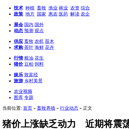
技术
种植
畜牧
渔业
林业
农资
综合
政策
地方
国家
惠农
医药
解读
农企
展会
国内
国外
动态
预测
观点
供应
畜牧
农机
苗木
求购
茶叶
海鲜
花卉
行情
粮油
花生
猪价
豆粕
饲料
娱乐
致富经
旅游
乡村美景
农业视频
图库
专题
当前位置:
首页
»
畜牧养殖
»
行业动态
» 正文
猪价上涨缺乏动力 近期将震