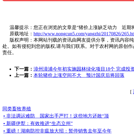
温馨提示：您正在浏览的文章是“猪价上涨缺乏动力 近期将
原载地址：
http://www.nongcun5.com/yangzhi/20170826/265.h
版权声明：本网站刊载的资讯由网友提供分享，资讯内容纯属
处。如有侵犯到您的版权,请与我们联系。对于农村网的原创
责任。
下一篇：
漳州漳浦今年初实施园林绿化项目18个 完成投资1
上一篇：
本轮猪价上涨空间不大 预计国庆后将回落
[
同类畜牧养殖
• 非法调运难防 国家出手严打！这些地方还敢“顶
• 新疆伊犁：有效推进“生态立州”
• 重磅！湖南防控非瘟放大招：暂停销售去年至今年