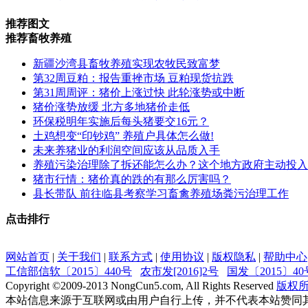
推荐图文
推荐畜牧养殖
新疆沙湾县畜牧养殖实现农牧民致富梦
第32周豆粕：报告重挫市场 豆粕现货抗跌
第31周周评：猪价上涨过快 此轮涨势或中断
猪价涨势放缓 北方多地猪价走低
环保税明年实施后每头猪要交16元？
土鸡想变“印钞鸡” 养殖户具体怎么做!
未来养猪业的利润空间应该从品质入手
养殖污染治理除了拆还能怎么办？这个地方政府主动投入
猪市行情：猪价真的跌的有那么厉害吗？
县长带队 前往临县考察学习畜禽养殖场粪污治理工作
点击排行
网站首页
|
关于我们
|
联系方式
|
使用协议
|
版权隐私
|
帮助中心
工信部信软〔2015〕440号
农市发[2016]2号
国发〔2015〕40
Copyright ©
2009-2013
NongCun5.com, All Rights Reserved
版权
本站信息来源于互联网或由用户自行上传，并不代表本站赞同