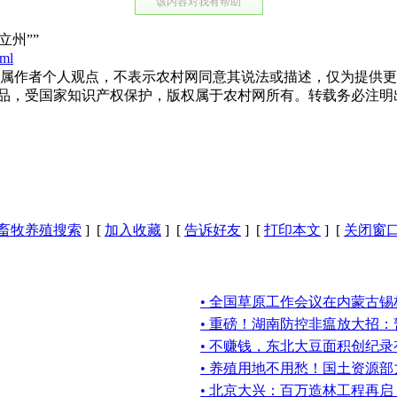
该内容对我有帮助
州””
tml
作者个人观点，不表示农村网同意其说法或描述，仅为提供更
作品，受国家知识产权保护，版权属于农村网所有。转载务必注明
畜牧养殖搜索
] [
加入收藏
] [
告诉好友
] [
打印本文
] [
关闭窗
• 全国草原工作会议在内蒙古
• 重磅！湖南防控非瘟放大招
• 不赚钱，东北大豆面积创纪
• 养殖用地不用愁！国土资源
• 北京大兴：百万造林工程再启