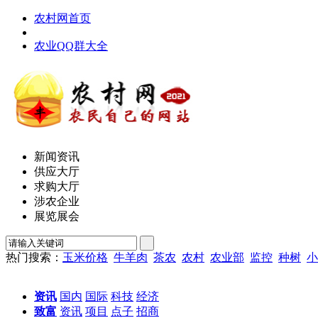
农村网首页
农业QQ群大全
新闻资讯
供应大厅
求购大厅
涉农企业
展览展会
热门搜索：
玉米价格
牛羊肉
茶农
农村
农业部
监控
种树
小
资讯
国内
国际
科技
经济
致富
资讯
项目
点子
招商