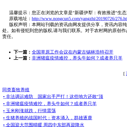
温馨提示：您正在浏览的文章是“新疆伊犁：有效推进“生态立
原载地址：
http://www.nongcun5.com/yangzhi/20190726/276.h
版权声明：本网站刊载的资讯由网友提供分享，资讯内容纯属
处。如有侵犯到您的版权,请与我们联系。对于农村网的原创
责任。
下一篇：
全国草原工作会议在内蒙古锡林浩特召开
上一篇：
非洲猪瘟疫情难控，养头牛如何？或者养只羊
[
同类畜牧养殖
• 非法调运难防 国家出手严打！这些地方还敢“顶
• 非洲猪瘟疫情难控，养头牛如何？或者养只羊
• 玉米刚涨就跌，行情震荡
• 生猪养殖的战国时代：资本涌入，群雄逐鹿
• 全国迎大范围晴暖 周四中东部再迎降水