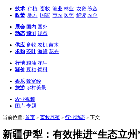
技术
种植
畜牧
渔业
林业
农资
综合
政策
地方
国家
惠农
医药
解读
农企
展会
国内
国外
动态
预测
观点
供应
畜牧
农机
苗木
求购
茶叶
海鲜
花卉
行情
粮油
花生
猪价
豆粕
饲料
娱乐
致富经
旅游
乡村美景
农业视频
图库
专题
当前位置:
首页
»
畜牧养殖
»
行业动态
» 正文
新疆伊犁：有效推进“生态立州