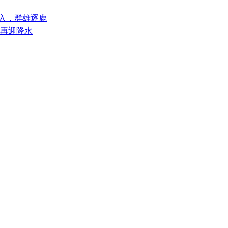
涌入，群雄逐鹿
部再迎降水