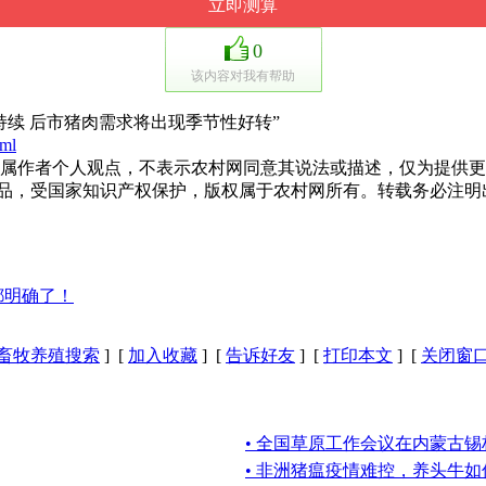
0
该内容对我有帮助
续 后市猪肉需求将出现季节性好转”
tml
作者个人观点，不表示农村网同意其说法或描述，仅为提供更
作品，受国家知识产权保护，版权属于农村网所有。转载务必注明
都明确了！
畜牧养殖搜索
] [
加入收藏
] [
告诉好友
] [
打印本文
] [
关闭窗
• 全国草原工作会议在内蒙古
• 非洲猪瘟疫情难控，养头牛