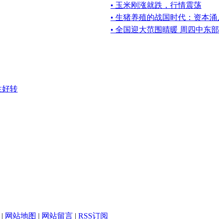
• 玉米刚涨就跌，行情震荡
• 生猪养殖的战国时代：资本
• 全国迎大范围晴暖 周四中东
性好转
|
网站地图
|
网站留言
|
RSS订阅