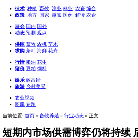
技术
种植
畜牧
渔业
林业
农资
综合
政策
地方
国家
惠农
医药
解读
农企
展会
国内
国外
动态
预测
观点
供应
畜牧
农机
苗木
求购
茶叶
海鲜
花卉
行情
粮油
花生
猪价
豆粕
饲料
娱乐
致富经
旅游
乡村美景
农业视频
图库
专题
当前位置:
首页
»
畜牧养殖
»
行业动态
» 正文
短期内市场供需博弈仍将持续 