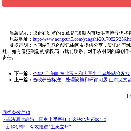
温馨提示：您正在浏览的文章是“短期内市场供需博弈仍将持
原载地址：
http://www.nongcun5.com/yangzhi/20170825/256.h
版权声明：本网站刊载的资讯由网友提供分享，资讯内容纯属
处。如有侵犯到您的版权,请与我们联系。对于农村网的原创
责任。
下一篇：
今年9月底前 东北玉米和大豆生产者补贴将发放
上一篇：
畜牧养殖标准、处理设施和环评问题 山东发文
[
同类畜牧养殖
• 非法调运难防 国家出手严打！这些地方还敢“顶
• 新疆伊犁：有效推进“生态立州”