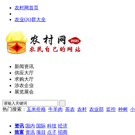
农村网首页
农业QQ群大全
新闻资讯
供应大厅
求购大厅
涉农企业
展览展会
热门搜索：
玉米价格
牛羊肉
茶农
农村
农业部
监控
种树
小
资讯
国内
国际
科技
经济
致富
资讯
项目
点子
招商