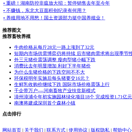
• 重磅！湖南防控非瘟放大招：暂停销售去年至今年
• 不赚钱，东北大豆面积创纪录有何用？
• 养殖用地不用愁！国土资源部力挺中国养殖业！
推荐图文
推荐畜牧养殖
牛肉价格从每斤28元一路上涨到了32元
短期内市场供需博弈仍将持续 后市猪肉需求将出现季节
外三元猪价震荡调整 瘦肉型猪小幅下跌
消费比去年明显增加 利好下半年猪价
为什么生猪价格的下跌空间不不大
环保税明年实施后每头猪要交16元？
生鲜乳收购价继续下跌 国际市场价格震荡上行
千企带万户----河南畜牧产业扶贫新模式
漳州漳浦今年初实施园林绿化项目18个 完成投资1.71亿元
南澳将建成深圳首个森林小镇
点击排行
网站首页
|
关于我们
|
联系方式
|
使用协议
|
版权隐私
|
帮助中心