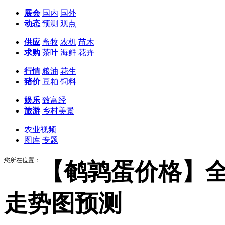
展会
国内
国外
动态
预测
观点
供应
畜牧
农机
苗木
求购
茶叶
海鲜
花卉
行情
粮油
花生
猪价
豆粕
饲料
娱乐
致富经
旅游
乡村美景
农业视频
图库
专题
您所在位置：
【鹌鹑蛋价格】
走势图预测