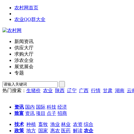
农村网首页
农业QQ群大全
新闻资讯
供应大厅
求购大厅
涉农企业
展览展会
专题
热门搜索：
生猪价
农业
陕西
辽宁
广西
行情
甘肃
湖南
云
资讯
国内
国际
科技
经济
致富
资讯
项目
点子
招商
技术
种植
畜牧
渔业
林业
农资
综合
政策
地方
国家
惠农
医药
解读
农企