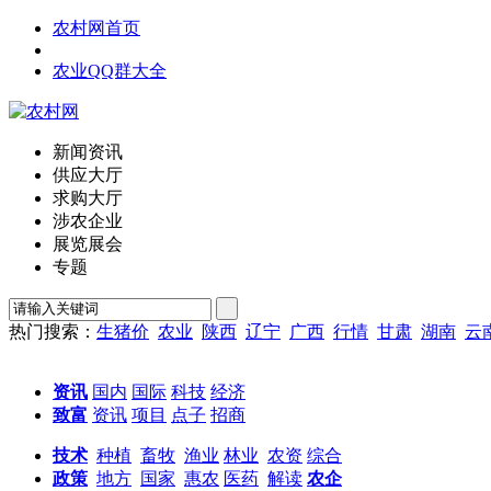
农村网首页
农业QQ群大全
新闻资讯
供应大厅
求购大厅
涉农企业
展览展会
专题
热门搜索：
生猪价
农业
陕西
辽宁
广西
行情
甘肃
湖南
云
资讯
国内
国际
科技
经济
致富
资讯
项目
点子
招商
技术
种植
畜牧
渔业
林业
农资
综合
政策
地方
国家
惠农
医药
解读
农企