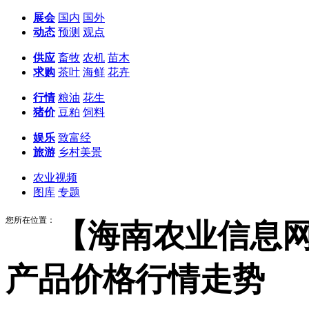
展会
国内
国外
动态
预测
观点
供应
畜牧
农机
苗木
求购
茶叶
海鲜
花卉
行情
粮油
花生
猪价
豆粕
饲料
娱乐
致富经
旅游
乡村美景
农业视频
图库
专题
您所在位置：
【海南农业信息
产品价格行情走势