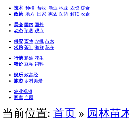
技术
种植
畜牧
渔业
林业
农资
综合
政策
地方
国家
惠农
医药
解读
农企
展会
国内
国外
动态
预测
观点
供应
畜牧
农机
苗木
求购
茶叶
海鲜
花卉
行情
粮油
花生
猪价
豆粕
饲料
娱乐
致富经
旅游
乡村美景
农业视频
图库
专题
当前位置:
首页
»
园林苗