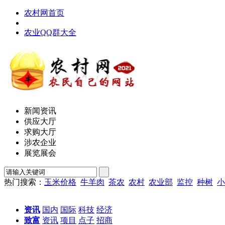
农村网首页
农业QQ群大全
新闻资讯
供应大厅
求购大厅
涉农企业
展览展会
热门搜索：
玉米价格
牛羊肉
茶农
农村
农业部
监控
种树
小
资讯
国内
国际
科技
经济
致富
资讯
项目
点子
招商