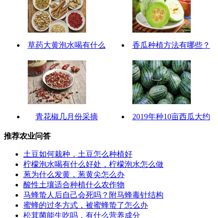
草药大黄泡水喝有什么
香瓜种植方法有哪些？
青花椒几月份采摘
2019年种10亩西瓜大约
推荐农业问答
土豆如何栽种，土豆怎么种植好
柠檬泡水喝有什么好处，柠檬泡水怎么做
葱为什么发黄，葱黄尖怎么办
酸性土壤适合种植什么农作物
马蜂蛰人后自己会死吗？附马蜂毒针结构
蜜蜂的过冬方式，被蜜蜂蛰了怎么办
松茸菌能生吃吗，有什么营养成分