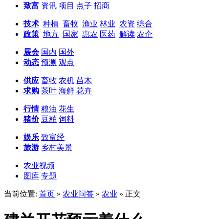
致富
资讯
项目
点子
招商
技术
种植
畜牧
渔业
林业
农资
综合
政策
地方
国家
惠农
医药
解读
农企
展会
国内
国外
动态
预测
观点
供应
畜牧
农机
苗木
求购
茶叶
海鲜
花卉
行情
粮油
花生
猪价
豆粕
饲料
娱乐
致富经
旅游
乡村美景
农业视频
图库
专题
当前位置:
首页
»
农业问答
»
农业
» 正文