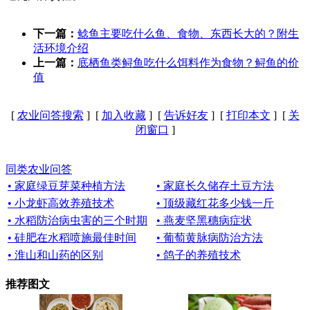
下一篇：
鲶鱼主要吃什么鱼、食物、东西长大的？附生
活环境介绍
上一篇：
底栖鱼类鲟鱼吃什么饵料作为食物？鲟鱼的价
值
[
农业问答搜索
] [
加入收藏
] [
告诉好友
] [
打印本文
] [
关
闭窗口
]
同类农业问答
• 家庭绿豆芽菜种植方法
• 家庭长久储存土豆方法
• 小龙虾高效养殖技术
• 顶级藏红花多少钱一斤
• 水稻防治病虫害的三个时期
• 燕麦坚黑穗病症状
• 硅肥在水稻喷施最佳时间
• 葡萄黄脉病防治方法
• 淮山和山药的区别
• 鸽子的养殖技术
推荐图文