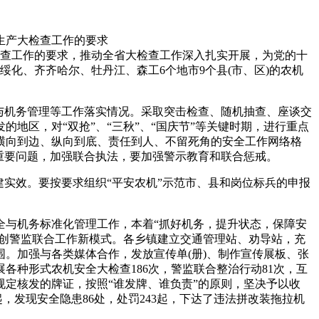
生产大检查工作的要求
查工作的要求，推动全省大检查工作深入扎实开展，为党的十
化、齐齐哈尔、牡丹江、森工6个地市9个县(市、区)的农机
与机务管理等工作落实情况。采取突击检查、随机抽查、座谈交
地区，对“双抢”、“三秋”、“国庆节”等关键时期，进行重点
横向到边、纵向到底、责任到人、不留死角的安全工作网络格
重要问题，加强联合执法，要加强警示教育和联合惩戒。
实效。要按要求组织“平安农机”示范市、县和岗位标兵的申报
。
全与机务标准化管理工作，本着“抓好机务，提升状态，保障安
区开创警监联合工作新模式。各乡镇建立交通管理站、劝导站，充
。加强与各类媒体合作，发放宣传单(册)、制作宣传展板、张
各种形式农机安全大检查186次，警监联合整治行动81次，互
规定核发的牌证，按照“谁发牌、谁负责”的原则，坚决予以收
，发现安全隐患86处，处罚243起，下达了违法拼改装拖拉机