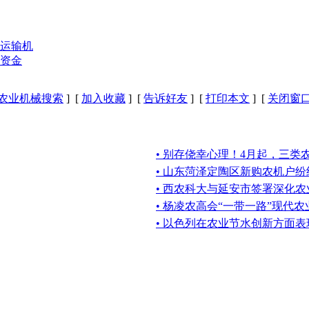
运输机
资金
农业机械搜索
] [
加入收藏
] [
告诉好友
] [
打印本文
] [
关闭窗
• 别存侥幸心理！4月起，三类
• 山东菏泽定陶区新购农机户纷
• 西农科大与延安市签署深化
• 杨凌农高会“一带一路”现代
• 以色列在农业节水创新方面表