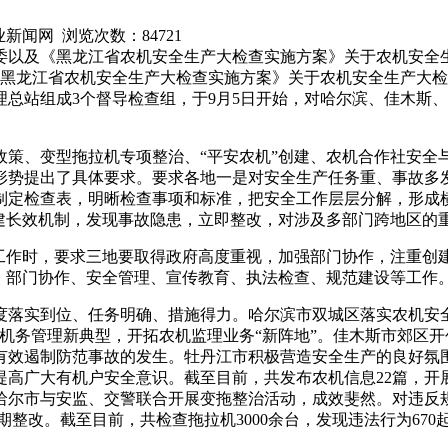
农业新闻网 浏览次数：
84721
委以及《黑龙江省农机安全生产大检查实施方案》关于农机安全
黑龙江省农机安全生产大检查实施方案》关于农机安全生产大检
总站组成3个督导检查组，于9月5日开始，对哈尔滨、佳木斯、绥
政策、变型拖拉机专项整治、“平安农机”创建、农机合作社安全
势提出了具体要求。要求各地一是对安全生产任务重、事故多发的
制定检查表，明晰检查事项和标准，把安全工作层层分解，形成
构建长效机制，发现事故隐患，立即整改，对涉及多部门跨地区的
工作时，要求三地要取得政府高度重视，加强部门协作，注重创建
、部门协作、安全管理、宣传教育、执法检查、规范建设等工作
度落实到位、任务明确、措施得力。哈尔滨市双城区落实农机安
全与机务管理新典型，开拓农机监理业务“新阵地”。佳木斯市郊
有效遏制防范事故的发生。牡丹江市积极营造安全生产的良好氛围
高广大有机户安全意识。截至目前，共发布农机信息22篇，开展
齐齐哈尔市与安监、交警联合开展变拖整治活动，成效斐然。对违反
整改。截至目前，共检查拖拉机3000余台，发现违法行为670起