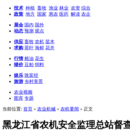
技术
种植
畜牧
渔业
林业
农资
综合
政策
地方
国家
惠农
医药
解读
农企
展会
国内
国外
动态
预测
观点
供应
畜牧
农机
苗木
求购
茶叶
海鲜
花卉
行情
粮油
花生
猪价
豆粕
饲料
娱乐
致富经
旅游
乡村美景
农业视频
图库
专题
当前位置:
首页
»
农业机械
»
农机要闻
» 正文
黑龙江省农机安全监理总站督