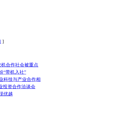
口
]
农机合作社会被重点
纷“带机入社”
农业科技与产业合作相
农业投资合作洽谈会
现优越