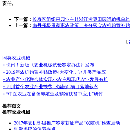
责任。
下一篇：
长寿区组织果园业主赴浙江考察田园运输机单轨
上一篇：
南丹积极贯彻惠农政策 充分落实农机购置补贴
[
同类农业机械
• 快讯！新版《农业机械试验鉴定办法》发布
• 2019年农机购置补贴政策4大变化，这几类产品应
• 农业产业化联合体实现小农户和现代农业发展有机
• 四川首个农业产业扶贫“政融保”项目落地叙永
• “中医农业在畜禽养殖业及精准扶贫中应用”研讨
推荐图文
推荐农业机械
2017年农机部级推广鉴定获证产品“双随机”检查启动
润滑系统的保养要点