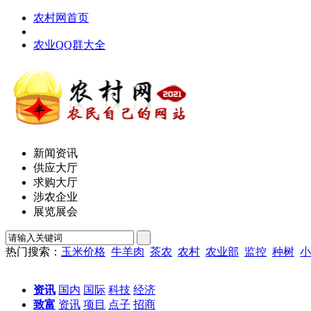
农村网首页
农业QQ群大全
新闻资讯
供应大厅
求购大厅
涉农企业
展览展会
热门搜索：
玉米价格
牛羊肉
茶农
农村
农业部
监控
种树
小
资讯
国内
国际
科技
经济
致富
资讯
项目
点子
招商