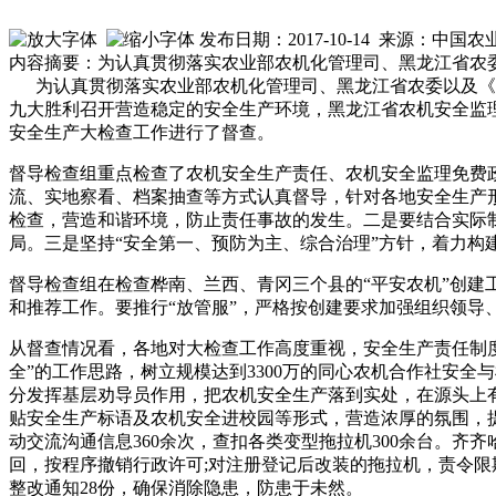
发布日期：2017-10-14 来源：中国
内容摘要：为认真贯彻落实农业部农机化管理司、黑龙江省农
为认真贯彻落实农业部农机化管理司、黑龙江省农委以及《
九大胜利召开营造稳定的安全生产环境，黑龙江省农机安全监理
安全生产大检查工作进行了督查。
督导检查组重点检查了农机安全生产责任、农机安全监理免费
流、实地察看、档案抽查等方式认真督导，针对各地安全生产形
检查，营造和谐环境，防止责任事故的发生。二是要结合实际
局。三是坚持“安全第一、预防为主、综合治理”方针，着力
督导检查组在检查桦南、兰西、青冈三个县的“平安农机”创建
和推荐工作。要推行“放管服”，严格按创建要求加强组织领导
从督查情况看，各地对大检查工作高度重视，安全生产责任制
全”的工作思路，树立规模达到3300万的同心农机合作社安
分发挥基层劝导员作用，把农机安全生产落到实处，在源头上
贴安全生产标语及农机安全进校园等形式，营造浓厚的氛围，提
动交流沟通信息360余次，查扣各类变型拖拉机300余台。
回，按程序撤销行政许可;对注册登记后改装的拖拉机，责令限期
整改通知28份，确保消除隐患，防患于未然。