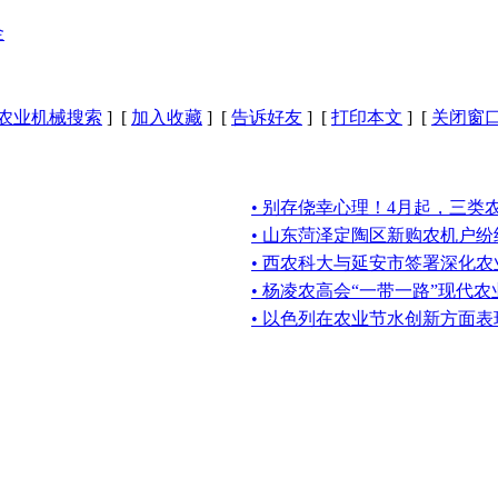
金
农业机械搜索
] [
加入收藏
] [
告诉好友
] [
打印本文
] [
关闭窗
• 别存侥幸心理！4月起，三类
• 山东菏泽定陶区新购农机户纷
• 西农科大与延安市签署深化
• 杨凌农高会“一带一路”现代
• 以色列在农业节水创新方面表