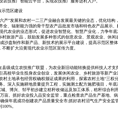
建设农技推广智能云平台，实现农技推广服务进村入户。
效示范区建设
六产”发展和农村一二三产业融合发展最关键的业态，优化结构，
齐全、辐射能力强的骨干型农产品批发市场和特色农产品展示、配
网+现代农业的业态形式，促进农业智慧化、智慧产业化，力争年底
乡村旅游产品，鼓励发展多种形式的创意农业、景观农业、休闲
成沙盘制作和新产品、新技术的展示平台建设，提高示范区整体品
，不断扩大沿黄现代农业示范区宣传力度。
县级成立农技推广联盟，为农业新旧动能转换提供科技人才支撑
，吸引高校毕业生投身农业创业，发展休闲农业、乡村旅游等新产
农村土地承包经营权确权颁证成果的利用，探索农村土地“三权
务。深入实施耕地质量提升工程，实施测土配方施肥项目，年底达
城、博兴、邹平初步建立秸秆收储运及加工体系，秸秆综合利用率达
32万亩。抓好农业投入品安全监管，重点检查农产品生产基地、
实，确保年底成功创建农产品质量安全市;抓好农村沼气生产安全监
100%。