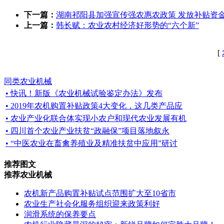
下一篇：
湖南祁阳县加强宣传强农惠农政策 发放补贴资
上一篇：
韩长赋：农业农村经济好形势的“六个新”
[
同类农业机械
• 快讯！新版《农业机械试验鉴定办法》发布
• 2019年农机购置补贴政策4大变化，这几类产品应
• 农业产业化联合体实现小农户和现代农业发展有机
• 四川首个农业产业扶贫“政融保”项目落地叙永
• “中医农业在畜禽养殖业及精准扶贫中应用”研讨
推荐图文
推荐农业机械
农机新产品购置补贴试点范围扩大至10省市
农业生产社会化服务组织迎来政策利好
润滑系统的保养要点