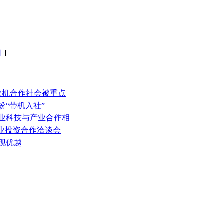
口
]
农机合作社会被重点
纷“带机入社”
农业科技与产业合作相
农业投资合作洽谈会
现优越