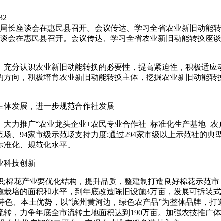
32
业局长座谈会在惠民县召开。会议传达、学习全省农业新旧动能
长座谈会在惠民县召开。会议传达、学习全省农业新旧动能转换座
，充分认识农业新旧动能转换的必要性，提高紧迫性，积极适应
的方向，积极培育农业新旧动能转换主体，挖掘农业新旧动能转
主体发展，进一步规范合作社发展
大力推广“农业龙头企业+农民专业合作社+标准化生产基地+农
范场、94家市级示范场支持力度;通过294家市级以上示范社的
标准化、规范化水平。
业科技创新
;棉花产业要优化结构，提升品质，整建制打造良好棉花示范市
栽培的面积和水平，到年底改造陈旧设施3万亩，发展可拆装式日
农业特色、本土优势，以“滨州黄河边，绿色农产品”为整体品牌，
转，力争年底全市流转土地面积达到190万亩。加强农技推广