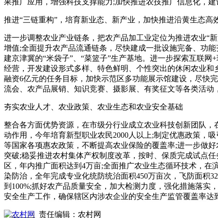
果推广应用，增强科技支撑能力;加快推进农技推广信息化，
推进“三链重构”，培育新业态、新产业，加快推进沿黄生态高
进一步调整农业产业链条，把农产品加工业定位为推进农业“新
增值;全面提升农产品流通链条，尽快建成一批设施完备、功能
建京津冀的“米袋子”、“菜篮子”生产基地。进一步探索互联
经营，开发建设形式多样、特色鲜明、个性突出的休闲农业和
融资6亿元的任务目标，加快示范区多功能展示馆建设，尽快完
流会、农产品展销、知识竞赛、摄影展、有奖征文等各类活动
夯实农业人才、农业政策、农业生态和农业安全基础
整合各方面优势资源，在市级分行业成立农业科技创新团队，在
动作用，今年培育新型职业农民2000人以上;制定优惠政策
等国家各项惠农政策，不断提高农业保险的覆盖率;进一步做好
突破;稳妥推进农村集体产权制度改革，按时、保质完成试点任
区，年内推广面积达到4万亩;全面推广农业生态循环技术，在滨
染防治，全年完成专业化统防统治面积450万亩次，飞防面积
到100%;抓好农产品质量安全，加大检测力度，强化措施落
安全生产工作，确保辖区内涉农企业的安全生产监管覆盖率达到
责任编辑：农村网