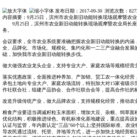
发布日期：2017-09-30 浏览次数：
827
内容摘要：9月25日，滨州市农业新旧动能转换现场观摩暨农
9月25日，滨州市农业新旧动能转换现场观摩暨农业局
务。
会议要求，全市农业系统要准确把握农业新旧动能转换的内涵
全、品牌化、市场化、规模化、集约化和一二三产业融合发展
础，加快我市农业新旧动能转换步伐。
做大做强农业龙头企业，支持专业大户、家庭农场等规模经营
落实优惠政策，全面推进种养加、产加销、贸工农一体化经营，
承包土地向专业大户、家庭农场流转，特别加大对15家省级示
作社联合社，组建产品协会、合作社联合会等，提高合作社的
改造升级传统产业，做大品牌农业，支持规模化经营，推动农
粮食产业要适当调减籽粒玉米面积，增加大豆、杂粮、饲草面积
优化结构，积极推进绿色、有机标准化基地建设，重点提高设施
认证与监管，年内新认定“三品”60个以上;坚持国际标准、
导农民通过流转、托管、并地等方式，进一步加快土地经营权流