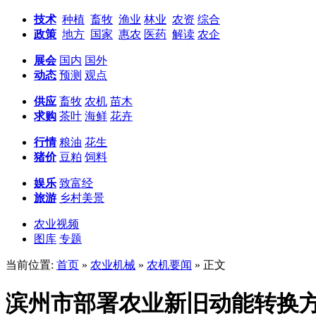
技术
种植
畜牧
渔业
林业
农资
综合
政策
地方
国家
惠农
医药
解读
农企
展会
国内
国外
动态
预测
观点
供应
畜牧
农机
苗木
求购
茶叶
海鲜
花卉
行情
粮油
花生
猪价
豆粕
饲料
娱乐
致富经
旅游
乡村美景
农业视频
图库
专题
当前位置:
首页
»
农业机械
»
农机要闻
» 正文
滨州市部署农业新旧动能转换