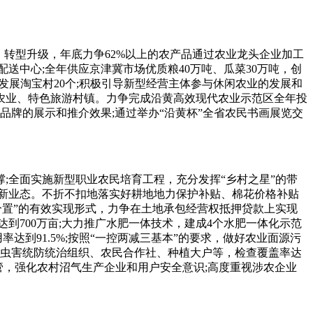
转型升级，年底力争62%以上的农产品通过农业龙头企业加工
送中心;全年供应京津冀市场优质粮40万吨、瓜菜30万吨，创
发展淘宝村20个;积极引导新型经营主体参与休闲农业的发展和
农业、特色旅游村镇。力争完成沿黄高效现代农业示范区全年投
牌的展示和推介效果;通过举办“沿黄杯”全省农民书画展览交
;全面实施新型职业农民培育工程，充分发挥“乡村之星”的带
业新业态。不折不扣地落实好耕地地力保护补贴、棉花价格补贴
分置”的有效实现形式，力争在土地承包经营权抵押贷款上实现
到700万亩;大力推广水肥一体技术，建成4个水肥一体化示范
到91.5%;按照“一控两减三基本”的要求，做好农业面源污
病虫害统防统治组织、农民合作社、种植大户等，检查覆盖率达
管，强化农村沼气生产企业和用户安全意识;高度重视涉农企业