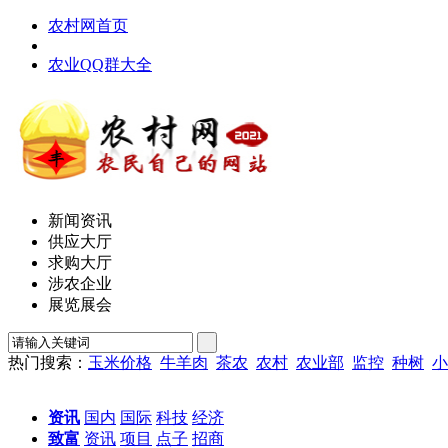
农村网首页
农业QQ群大全
新闻资讯
供应大厅
求购大厅
涉农企业
展览展会
热门搜索：
玉米价格
牛羊肉
茶农
农村
农业部
监控
种树
小
资讯
国内
国际
科技
经济
致富
资讯
项目
点子
招商