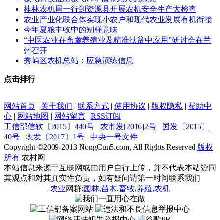
桂林农机局一行到资源县开展农机安全生产大检查
农业产业化联合体实现小农户和现代农业发展有机衔接
今年夏粮丰收中的别样意味
“中医农业在畜禽养殖业及精准扶贫中应用”研讨会在兰
州召开
秀屿区农机总站：应急演练信息
点击排行
网站首页
|
关于我们
|
联系方式
|
使用协议
|
版权隐私
|
帮助中
心
|
网站地图
|
网站留言
|
RSS订阅
工信部信软〔2015〕440号
农市发[2016]2号
国发〔2015〕
40号
农发〔2017〕1号
中央一号文件
Copyright ©
2009-2013
NongCun5.com, All Rights Reserved
版权
所有
农村网
本站信息来源于互联网或由用户自行上传，并不代表本站赞同
其观点和对其真实性负责，如有疑问请第一时间联系我们
农业
网群:
园林
,
苗木
,
畜牧
,
养殖
,
农机