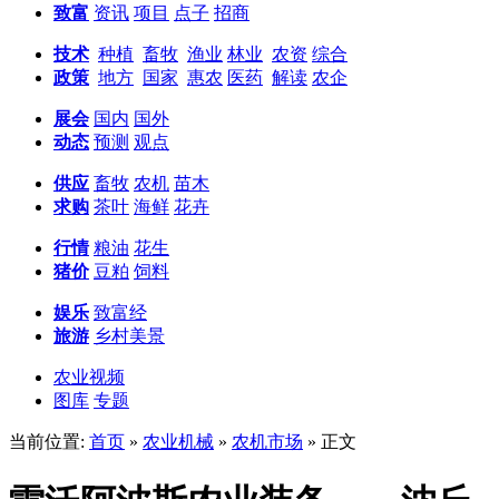
致富
资讯
项目
点子
招商
技术
种植
畜牧
渔业
林业
农资
综合
政策
地方
国家
惠农
医药
解读
农企
展会
国内
国外
动态
预测
观点
供应
畜牧
农机
苗木
求购
茶叶
海鲜
花卉
行情
粮油
花生
猪价
豆粕
饲料
娱乐
致富经
旅游
乡村美景
农业视频
图库
专题
当前位置:
首页
»
农业机械
»
农机市场
» 正文