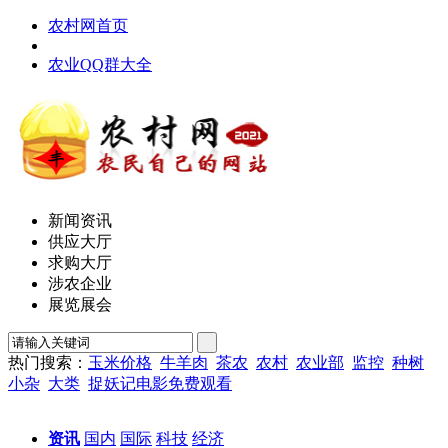
农村网首页
农业QQ群大全
新闻资讯
供应大厅
求购大厅
涉农企业
展览展会
热门搜索：
玉米价格
牛羊肉
茶农
农村
农业部
监控
种树
小杂
大类
捉妖记电影免费观看
资讯
国内
国际
科技
经济