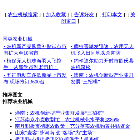
[
农业机械搜索
] [
加入收藏
] [
告诉好友
] [
打印本文
] [
关
闭窗口
]
同类农业机械
• 农机新产品购置补贴试点范
• 病虫害爆发迅速，农用无人
围扩大至10省市
机飞入田间地头杀菌防
• 植保无人机珠海羽人飞控
• 约翰迪尔助力开封市尉氏县
手：从新学员到老司机！
农机深松
• 五征电动车多款新品上市发
• 滦南：农机创新型产业集群
布 现场抢订3600台
发展“三招棋”
推荐图文
推荐农业机械
滦南：农机创新型产业集群发展“三招棋”
江苏南京小麦收割忙 农业机械化水平将达86%
南丹积极贯彻惠农政策 充分落实农机购置补贴资金
山东“麦客”赴河南 变“客场”为“主场”
极飞科技推出极飞P20 植保无人机系统