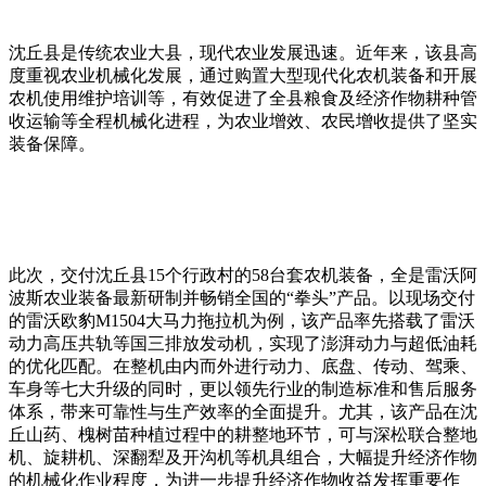
沈丘县是传统农业大县，现代农业发展迅速。近年来，该县高
度重视农业机械化发展，通过购置大型现代化农机装备和开展
农机使用维护培训等，有效促进了全县粮食及经济作物耕种管
收运输等全程机械化进程，为农业增效、农民增收提供了坚实
装备保障。
此次，交付沈丘县15个行政村的58台套农机装备，全是雷沃阿
波斯农业装备最新研制并畅销全国的“拳头”产品。以现场交付
的雷沃欧豹M1504大马力拖拉机为例，该产品率先搭载了雷沃
动力高压共轨等国三排放发动机，实现了澎湃动力与超低油耗
的优化匹配。在整机由内而外进行动力、底盘、传动、驾乘、
车身等七大升级的同时，更以领先行业的制造标准和售后服务
体系，带来可靠性与生产效率的全面提升。尤其，该产品在沈
丘山药、槐树苗种植过程中的耕整地环节，可与深松联合整地
机、旋耕机、深翻犁及开沟机等机具组合，大幅提升经济作物
的机械化作业程度，为进一步提升经济作物收益发挥重要作