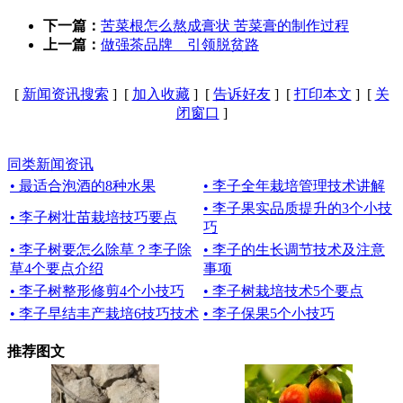
下一篇：
苦菜根怎么熬成膏状 苦菜膏的制作过程
上一篇：
做强茶品牌 引领脱贫路
[
新闻资讯搜索
] [
加入收藏
] [
告诉好友
] [
打印本文
] [
关
闭窗口
]
同类新闻资讯
• 最适合泡酒的8种水果
• 李子全年栽培管理技术讲解
• 李子果实品质提升的3个小技
• 李子树壮苗栽培技巧要点
巧
• 李子树要怎么除草？李子除
• 李子的生长调节技术及注意
草4个要点介绍
事项
• 李子树整形修剪4个小技巧
• 李子树栽培技术5个要点
• 李子早结丰产栽培6技巧技术
• 李子保果5个小技巧
推荐图文