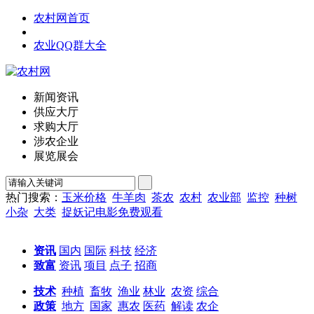
农村网首页
农业QQ群大全
新闻资讯
供应大厅
求购大厅
涉农企业
展览展会
热门搜索：
玉米价格
牛羊肉
茶农
农村
农业部
监控
种树
小杂
大类
捉妖记电影免费观看
资讯
国内
国际
科技
经济
致富
资讯
项目
点子
招商
技术
种植
畜牧
渔业
林业
农资
综合
政策
地方
国家
惠农
医药
解读
农企