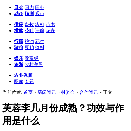
展会
国内
国外
动态
预测
观点
供应
畜牧
农机
苗木
求购
茶叶
海鲜
花卉
行情
粮油
花生
猪价
豆粕
饲料
娱乐
致富经
旅游
乡村美景
农业视频
图库
专题
当前位置:
首页
»
新闻资讯
»
村委会
»
合作资讯
» 正文
芙蓉李几月份成熟？功效与作
用是什么