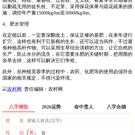
病虫枝、枯枝、重叠枝、过密枝、交叉枝。春夏季生长期修剪
以删疏无用的徒长枝、不定芽。采用保花保果与疏花疏果的措
施，调控年产量15000kg/hm至30000kg/hm。
4、肥水管理
在定植以前，一定要深翻改土，保证足够的基肥，在来年进行
扩穴，这样也有利于它新根的生长，还可以适当间作，不过避
免种植高杆作物。可以采用生草结合清耕的方法，让它自然的
生产，防止水分的流失，在它需要水肥的关键时期，把周围的
杂草去掉，这样可以解决它们争抢。
此外，在种植芙蓉李的过程中，农药、化肥等的使用必须符合
国家的相关规定，不得污染环境。
责任编辑：农村网
八字精批
2026运势
命中贵人
八字合婚
姓 名
性 别
男
女