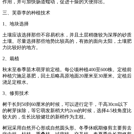
作用，并可加快肠道蠕动，促进干燥的大便排出。
三、芙蓉李的种植技术
1、地块选择
土壤应该选择那些不容易积水，并且土层稍微较为深厚的砂质
土壤。尽量选择那些地势比较高的，有效的面向太阳，土壤肥
力比较好的地方。
2、栽植
秋末至春季苗木萌芽前定植。每公顷种植400至600株。定植前
种植穴施足基肥，回土后略高原地面20厘米至30厘米。定植后
浇足定根水。
3、修剪技术
树干长到50到60厘米的时候，可以进行定干，干高30cm以下
的树芽抹除，等它萌发新梢大约2cm的时候，选择4-5枝角度比
较大的，生长比较健壮的新梢作为主枝。
树冠采用自然开心形或自然圆头形。冬季休眠期修剪主要剪去