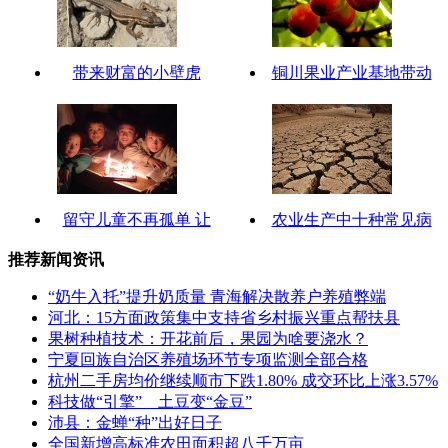
带来财富的小壁虎
铜川果业产业基地带动
留守儿童不再孤单 让
农业生产中十种常见病
推荐新闻资讯
“奶牛入托”提升奶质量 青海解决散养户养殖弊端
河北：15方面政策集中支持省乡村振兴重点帮扶县
果树种植技术：开花前后，果园为啥要浇水？
宁夏回族自治区养殖场环节专项监测全部合格
杭州二手房均价继续顺市下跌1.80% 成交环比上涨3.57%
科技做“引擎” 土豆变“金豆”
沛县：金蝉“种”出好日子
全国新增高标准农田面积超八千万亩