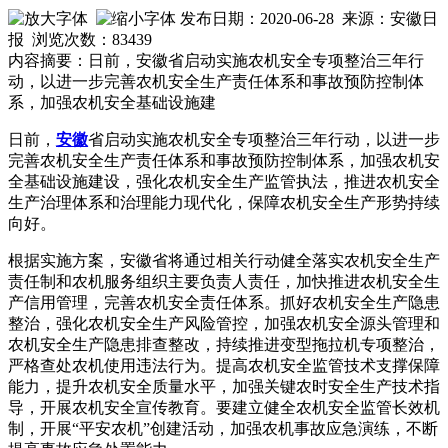
发布日期：2020-06-28 来源：安徽日
报 浏览次数：
83439
内容摘要：日前，安徽省启动实施农机安全专项整治三年行
动，以进一步完善农机安全生产责任体系和事故预防控制体
系，加强农机安全基础设施建
日前，
安徽
省启动实施农机安全专项整治三年行动，以进一步
完善农机安全生产责任体系和事故预防控制体系，加强农机安
全基础设施建设，强化农机安全生产监管执法，推进农机安全
生产治理体系和治理能力现代化，保障农机安全生产形势持续
向好。
根据实施方案，安徽省将通过相关行动健全落实农机安全生产
责任制和农机服务组织主要负责人责任，加快推进农机安全生
产信用管理，完善农机安全责任体系。抓好农机安全生产隐患
整治，强化农机安全生产风险管控，加强农机安全源头管理和
农机安全生产隐患排查整改，持续推进变型拖拉机专项整治，
严格查处农机使用违法行为。提高农机安全监管技术支撑保障
能力，提升农机安全质量水平，加强关键农时安全生产技术指
导，开展农机安全宣传教育。要建立健全农机安全监管长效机
制，开展“平安农机”创建活动，加强农机事故应急演练，不断