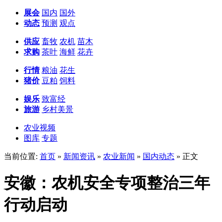
展会
国内
国外
动态
预测
观点
供应
畜牧
农机
苗木
求购
茶叶
海鲜
花卉
行情
粮油
花生
猪价
豆粕
饲料
娱乐
致富经
旅游
乡村美景
农业视频
图库
专题
当前位置:
首页
»
新闻资讯
»
农业新闻
»
国内动态
» 正文
安徽：农机安全专项整治三年
行动启动