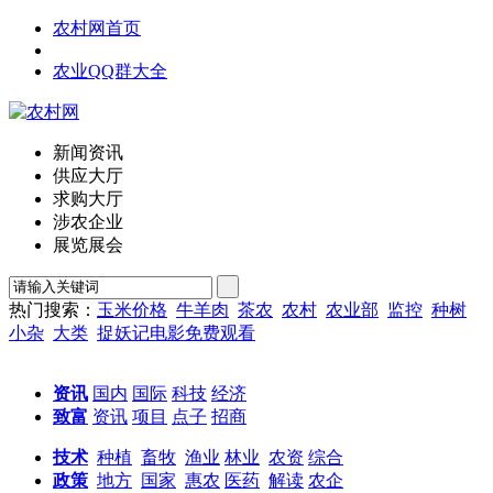
农村网首页
农业QQ群大全
新闻资讯
供应大厅
求购大厅
涉农企业
展览展会
热门搜索：
玉米价格
牛羊肉
茶农
农村
农业部
监控
种树
小杂
大类
捉妖记电影免费观看
资讯
国内
国际
科技
经济
致富
资讯
项目
点子
招商
技术
种植
畜牧
渔业
林业
农资
综合
政策
地方
国家
惠农
医药
解读
农企