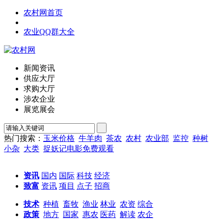
农村网首页
农业QQ群大全
新闻资讯
供应大厅
求购大厅
涉农企业
展览展会
热门搜索：
玉米价格
牛羊肉
茶农
农村
农业部
监控
种树
小杂
大类
捉妖记电影免费观看
资讯
国内
国际
科技
经济
致富
资讯
项目
点子
招商
技术
种植
畜牧
渔业
林业
农资
综合
政策
地方
国家
惠农
医药
解读
农企