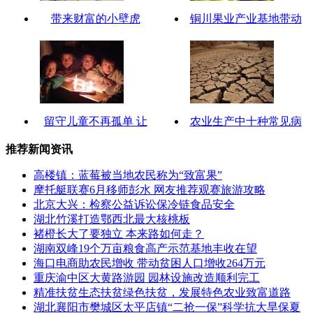
带来财富的小壁虎
铜川果业产业基地带动
留守儿童不再孤单 让
农业生产中十种常见病
推荐新闻资讯
高楼镇：蓝莓被当地农民称为“致富果”
摩托艇联赛6月移师彭水 网友推荐观赛旅游攻略
北京大兴：检察公益诉讼保冷链食品安全
湖北竹溪打造鄂西北最大核桃板
褚橙长大了要独立 本来路如何走？
湖南双峰19个万亩粮食高产示范基地丰收在望
海口电商助农民增收 带动贫困人口增收264万元
重庆渝中区大黄路游园 园林设施改造顺利完工
精准扶贫生态扶贫绿色扶贫，发展特色农业致富道路
湖北襄阳市樊城区太平店镇“二抢一保”科学抗大旱保夏