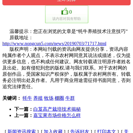
0
该内容对我有帮助
温馨提示：您正在浏览的文章是“牦牛养殖技术注意技巧”
原载地址：
http://www.nongcun5.com/news/20190703/71717.html
版权声明：本网站刊载的资讯由网友提供分享，资讯内容
纯属作者个人观点，不表示农村网同意其说法或描述，仅为提
供更多信息，也不构成任何建议。网友转载请注明原作者姓名
及出处。如有侵犯到您的版权,请与我们联系。对于农村网的
原创作品，受国家知识产权保护，版权属于农村网所有。转载
务必注明出处及作者。凡用于商业用途需征得书面同意，否则
追究法律责任。
关键词：
牦牛
养殖
牧场
棚圈
牛群
下一篇：
白芨高产栽培技术揭秘
上一篇：
嘉宝果市场价格怎么样
[
新闻资讯搜索
] [
加入收藏
] [
告诉好友
] [
打印本文
] [
关