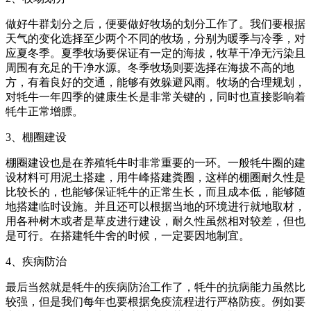
做好牛群划分之后，便要做好牧场的划分工作了。我们要根据
天气的变化选择至少两个不同的牧场，分别为暖季与冷季，对
应夏冬季。夏季牧场要保证有一定的海拔，牧草干净无污染且
周围有充足的干净水源。冬季牧场则要选择在海拔不高的地
方，有着良好的交通，能够有效躲避风雨。牧场的合理规划，
对牦牛一年四季的健康生长是非常关键的，同时也直接影响着
牦牛正常增膘。
3、棚圈建设
棚圈建设也是在养殖牦牛时非常重要的一环。一般牦牛圈的建
设材料可用泥土搭建，用牛峰搭建粪圈，这样的棚圈耐久性是
比较长的，也能够保证牦牛的正常生长，而且成本低，能够随
地搭建临时设施。并且还可以根据当地的环境进行就地取材，
用各种树木或者是草皮进行建设，耐久性虽然相对较差，但也
是可行。在搭建牦牛舍的时候，一定要因地制宜。
4、疾病防治
最后当然就是牦牛的疾病防治工作了，牦牛的抗病能力虽然比
较强，但是我们每年也要根据免疫流程进行严格防疫。例如要