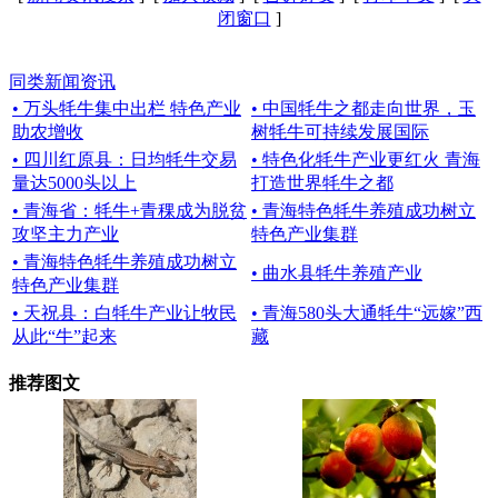
闭窗口
]
同类新闻资讯
• 万头牦牛集中出栏 特色产业
• 中国牦牛之都走向世界，玉
助农增收
树牦牛可持续发展国际
• 四川红原县：日均牦牛交易
• 特色化牦牛产业更红火 青海
量达5000头以上
打造世界牦牛之都
• 青海省：牦牛+青稞成为脱贫
• 青海特色牦牛养殖成功树立
攻坚主力产业
特色产业集群
• 青海特色牦牛养殖成功树立
• 曲水县牦牛养殖产业
特色产业集群
• 天祝县：白牦牛产业让牧民
• 青海580头大通牦牛“远嫁”西
从此“牛”起来
藏
推荐图文