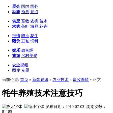
展会
国内
国外
动态
预测
观点
供应
畜牧
农机
苗木
求购
茶叶
海鲜
花卉
行情
粮油
花生
猪价
豆粕
饲料
娱乐
致富经
旅游
乡村美景
农业视频
图库
专题
当前位置:
首页
»
新闻资讯
»
农业技术
»
畜牧养殖
» 正文
牦牛养殖技术注意技巧
发布日期：2019-07-03 浏览次数：
81185