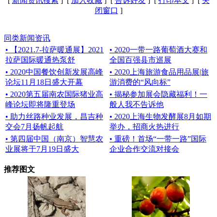
[
新闻资讯搜索
] [
加入收藏
] [
告诉好友
] [
打印本文
] [
关
闭窗口
]
同类新闻资讯
• 【2021.7-拉萨暖通展】2021
• 2020一带一路葡萄酒大赛和
拉萨国际暖通热泵舒
全国百强县市巡展
• 2020中国餐饮创新发展高峰
• 2020上海旅游食品用品展|旅
论坛11月18日盛大开幕
游消费的“风向标”
• 2020第五届南农国际猪业高
• 揭秘参加展会隐藏福利！一
峰论坛即将隆重登场
般人我不告诉他
• 助力丝路种业发展，昌吉种
• 2020上海生物发酵展8月如期
交会7月扬帆起航
举办，招商火热进行
• 第四届中国（南京）智慧农
• 重磅！首场“一带一路”国际
业展将于7月19日盛大
企业合作交流对接会
推荐图文