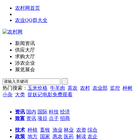
农村网首页
农业QQ群大全
新闻资讯
供应大厅
求购大厅
涉农企业
展览展会
热门搜索：
玉米价格
牛羊肉
茶农
农村
农业部
监控
种树
小杂
大类
捉妖记电影免费观看
资讯
国内
国际
科技
经济
致富
资讯
项目
点子
招商
技术
种植
畜牧
渔业
林业
农资
综合
政策
地方
国家
惠农
医药
解读
农企