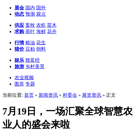
展会
国内
国外
动态
预测
观点
供应
畜牧
农机
苗木
求购
茶叶
海鲜
花卉
行情
粮油
花生
猪价
豆粕
饲料
娱乐
致富经
旅游
乡村美景
农业视频
图库
专题
当前位置:
首页
»
新闻资讯
»
村委会
»
展览资讯
» 正文
7月19日，一场汇聚全球智慧农
业人的盛会来啦