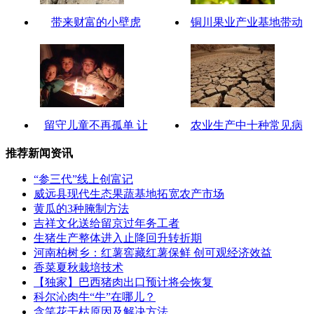
带来财富的小壁虎
铜川果业产业基地带动
留守儿童不再孤单 让
农业生产中十种常见病
推荐新闻资讯
“参三代”线上创富记
威远县现代生态果蔬基地拓宽农产市场
黄瓜的3种腌制方法
吉祥文化送给留京过年务工者
生猪生产整体进入止降回升转折期
河南柏树乡：红薯窖藏红薯保鲜 创可观经济效益
香菜夏秋栽培技术
【独家】巴西猪肉出口预计将会恢复
科尔沁肉牛“牛”在哪儿？
含笑花干枯原因及解决方法