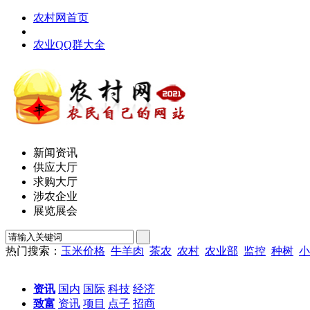
农村网首页
农业QQ群大全
新闻资讯
供应大厅
求购大厅
涉农企业
展览展会
热门搜索：
玉米价格
牛羊肉
茶农
农村
农业部
监控
种树
小
资讯
国内
国际
科技
经济
致富
资讯
项目
点子
招商