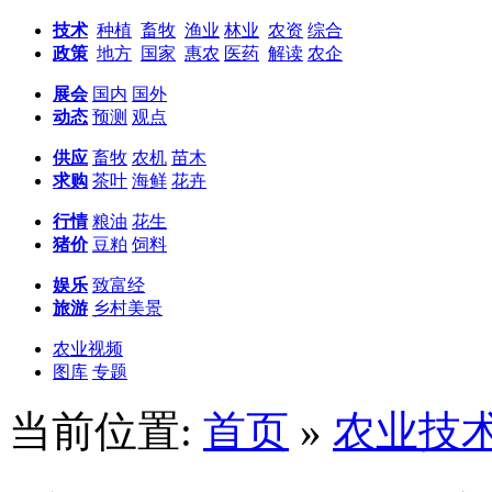
技术
种植
畜牧
渔业
林业
农资
综合
政策
地方
国家
惠农
医药
解读
农企
展会
国内
国外
动态
预测
观点
供应
畜牧
农机
苗木
求购
茶叶
海鲜
花卉
行情
粮油
花生
猪价
豆粕
饲料
娱乐
致富经
旅游
乡村美景
农业视频
图库
专题
当前位置:
首页
»
农业技