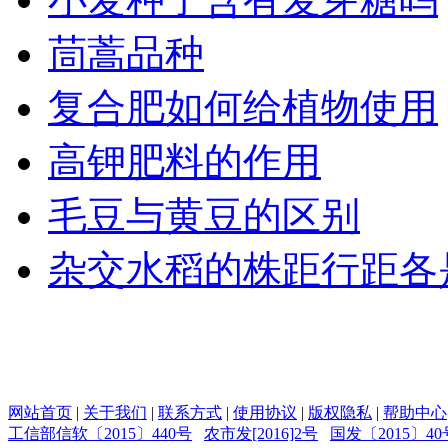
茼蒿品种
复合肥如何给植物使用
高钾肥料的作用
毛豆与黄豆的区别
杂交水稻的株距行距各
网站首页
|
关于我们
|
联系方式
|
使用协议
|
版权隐私
|
帮助中心
工信部信软〔2015〕440号
农市发[2016]2号
国发〔2015〕40