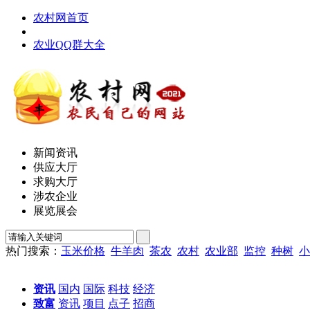
农村网首页
农业QQ群大全
新闻资讯
供应大厅
求购大厅
涉农企业
展览展会
热门搜索：
玉米价格
牛羊肉
茶农
农村
农业部
监控
种树
小
资讯
国内
国际
科技
经济
致富
资讯
项目
点子
招商