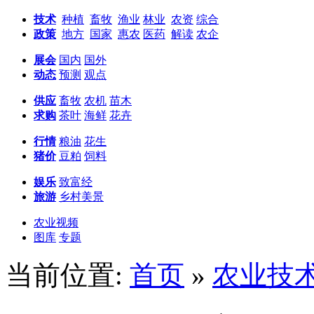
技术
种植
畜牧
渔业
林业
农资
综合
政策
地方
国家
惠农
医药
解读
农企
展会
国内
国外
动态
预测
观点
供应
畜牧
农机
苗木
求购
茶叶
海鲜
花卉
行情
粮油
花生
猪价
豆粕
饲料
娱乐
致富经
旅游
乡村美景
农业视频
图库
专题
当前位置:
首页
»
农业技