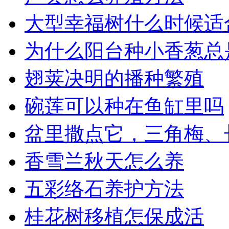
大型幸福树什么时候适
为什么阳台种小香葱总
翅荚决明的播种繁殖
碗莲可以种在鱼缸里吗
盆里撒点它，三角梅、
香雪兰秋天怎么养
五彩络石养护方法
桂花树移植怎保成活