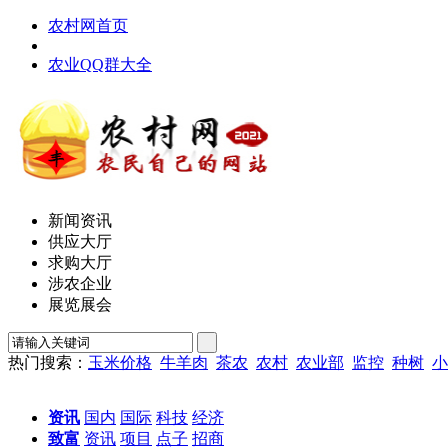
农村网首页
农业QQ群大全
新闻资讯
供应大厅
求购大厅
涉农企业
展览展会
热门搜索：
玉米价格
牛羊肉
茶农
农村
农业部
监控
种树
小
资讯
国内
国际
科技
经济
致富
资讯
项目
点子
招商