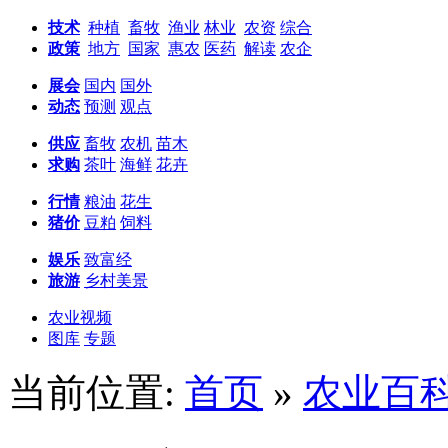
技术
种植
畜牧
渔业
林业
农资
综合
政策
地方
国家
惠农
医药
解读
农企
展会
国内
国外
动态
预测
观点
供应
畜牧
农机
苗木
求购
茶叶
海鲜
花卉
行情
粮油
花生
猪价
豆粕
饲料
娱乐
致富经
旅游
乡村美景
农业视频
图库
专题
当前位置:
首页
»
农业百