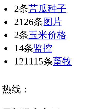
2条
苦瓜种子
2126条
图片
2条
玉米价格
14条
监控
121115条
畜牧
热线：