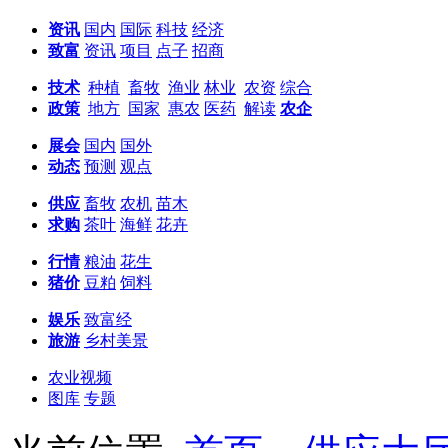
资讯
国内
国际
科技
经济
致富
资讯
项目
点子
招商
技术
种植
畜牧
渔业
林业
农资
综合
政策
地方
国家
惠农
医药
解读
农企
展会
国内
国外
动态
预测
观点
供应
畜牧
农机
苗木
求购
茶叶
海鲜
花卉
行情
粮油
花生
猪价
豆粕
饲料
娱乐
致富经
旅游
乡村美景
农业视频
图库
专题