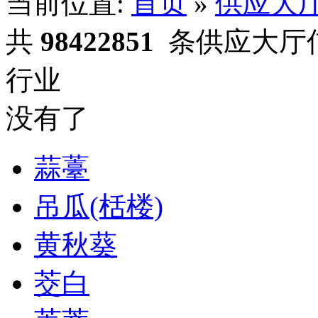
当前位置:
首页
»
供应大
共
98422851
条供应大厅
行业
没有了
蒜薹
吊瓜(栝楼)
黄秋葵
茭白