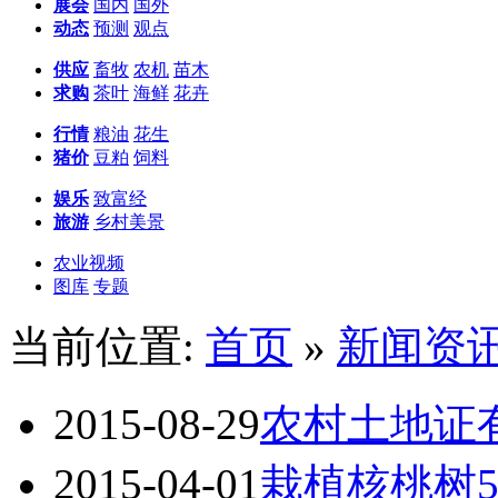
展会
国内
国外
动态
预测
观点
供应
畜牧
农机
苗木
求购
茶叶
海鲜
花卉
行情
粮油
花生
猪价
豆粕
饲料
娱乐
致富经
旅游
乡村美景
农业视频
图库
专题
当前位置:
首页
»
新闻资
2015-08-29
农村土地证
2015-04-01
栽植核桃树