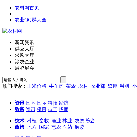
农村网首页
农业QQ群大全
新闻资讯
供应大厅
求购大厅
涉农企业
展览展会
热门搜索：
玉米价格
牛羊肉
茶农
农村
农业部
监控
种树
小
资讯
国内
国际
科技
经济
致富
资讯
项目
点子
招商
技术
种植
畜牧
渔业
林业
农资
综合
政策
地方
国家
惠农
医药
解读