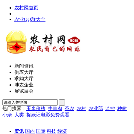
农村网首页
农业QQ群大全
新闻资讯
供应大厅
求购大厅
涉农企业
展览展会
热门搜索：
玉米价格
牛羊肉
茶农
农村
农业部
监控
种树
小杂
大类
捉妖记电影免费观看
资讯
国内
国际
科技
经济