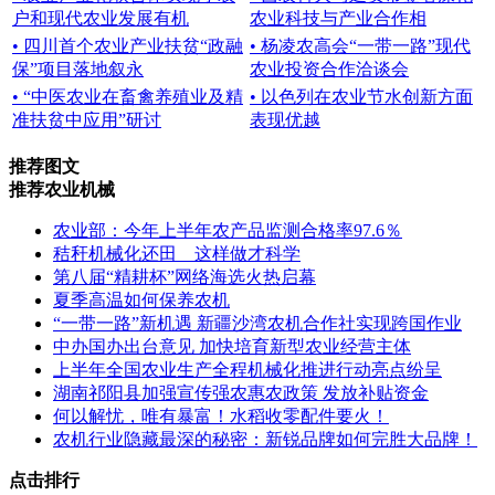
户和现代农业发展有机
农业科技与产业合作相
• 四川首个农业产业扶贫“政融
• 杨凌农高会“一带一路”现代
保”项目落地叙永
农业投资合作洽谈会
• “中医农业在畜禽养殖业及精
• 以色列在农业节水创新方面
准扶贫中应用”研讨
表现优越
推荐图文
推荐农业机械
农业部：今年上半年农产品监测合格率97.6％
秸秆机械化还田 这样做才科学
第八届“精耕杯”网络海选火热启幕
夏季高温如何保养农机
“一带一路”新机遇 新疆沙湾农机合作社实现跨国作业
中办国办出台意见 加快培育新型农业经营主体
上半年全国农业生产全程机械化推进行动亮点纷呈
湖南祁阳县加强宣传强农惠农政策 发放补贴资金
何以解忧，唯有暴富！水稻收零配件要火！
农机行业隐藏最深的秘密：新锐品牌如何完胜大品牌！
点击排行