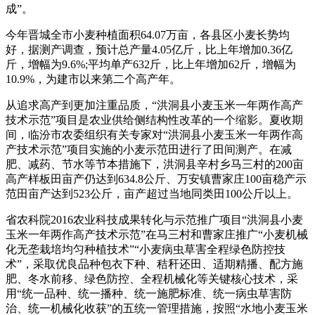
成”。
今年晋城全市小麦种植面积64.07万亩，各县区小麦长势均
好，据测产调查，预计总产量4.05亿斤，比上年增加0.36亿
斤，增幅为9.6%;平均单产632斤，比上年增加62斤，增幅为
10.9%，为建市以来第二个高产年。
从追求高产到更加注重品质，“洪洞县小麦玉米一年两作高产
技术示范”项目是农业供给侧结构性改革的一个缩影。夏收期
间，临汾市农委组织有关专家对“洪洞县小麦玉米一年两作高
产技术示范”项目实施的小麦示范田进行了田间测产。在减
肥、减药、节水等节本措施下，洪洞县辛村乡马三村的200亩
高产样板田亩产仍达到634.8公斤、万安镇曹家庄100亩稳产示
范田亩产达到523公斤，亩产超过当地同类田100公斤以上。
省农科院2016农业科技成果转化与示范推广项目“洪洞县小麦
玉米一年两作高产技术示范”在马三村和曹家庄推广“小麦机械
化无垄栽培均匀种植技术”“小麦病虫草害全程绿色防控技
术”，采取优良品种包衣下种、秸秆还田、适期精播、配方施
肥、冬水前移、绿色防控、全程机械化等关键核心技术，采
用“统一品种、统一播种、统一施肥标准、统一病虫草害防
治、统一机械化收获”的五统一管理措施，按照“水地小麦玉米