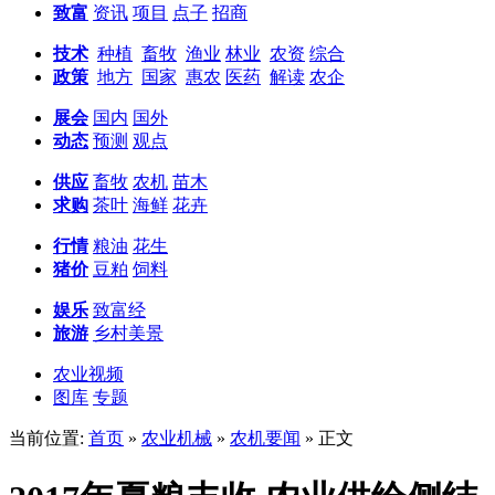
致富
资讯
项目
点子
招商
技术
种植
畜牧
渔业
林业
农资
综合
政策
地方
国家
惠农
医药
解读
农企
展会
国内
国外
动态
预测
观点
供应
畜牧
农机
苗木
求购
茶叶
海鲜
花卉
行情
粮油
花生
猪价
豆粕
饲料
娱乐
致富经
旅游
乡村美景
农业视频
图库
专题
当前位置:
首页
»
农业机械
»
农机要闻
» 正文