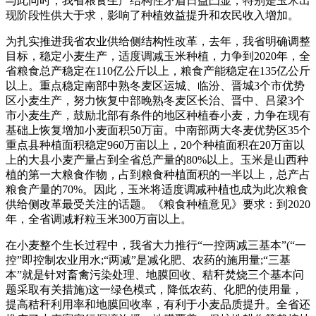
与此同时，我省粮食生产结构性矛盾日益凸显，特别是玉米出
现阶段性供大于求，影响了种植效益提升和农民收入增加。
为扎实推进我省农业供给侧结构性改革，去年，我省明确调整
目标，稳定小麦生产，适度调减玉米种植，力争到2020年，全
省粮食总产稳定在110亿公斤以上，粮食产能稳定在135亿公斤
以上。重点稳定南部中熟冬麦区运城、临汾、晋城3个市优势
区小麦生产，努力恢复中部晚熟冬麦区长治、晋中、吕梁3个
市小麦生产，鼓励北部有条件的地区种植春小麦，力争在现有
基础上恢复增加小麦面积50万亩。中南部两大冬麦优势区35个
重点县种植面积稳定960万亩以上，20个种植面积在20万亩以
上的大县小麦产量占到全省总产量的80%以上。玉米是山西种
植的第一大粮食作物，占到粮食种植面积的一半以上，总产占
粮食产量的70%。因此，玉米将适度调减种植也成为此次粮食
供给侧改革最受关注的话题。《粮食种植意见》要求：到2020
年，全省调减籽粒玉米300万亩以上。
在小麦整个生长过程中，我省大力推行“一控两减三基本”(“一
控”即控制农业用水;“两减”是减化肥、农药的施用量;“三基
本”就是针对畜禽污染处理、地膜回收、秸秆焚烧三个基本问
题采取有关措施)这一绿色模式，降低农药、化肥的使用量，
提高秸秆利用率和地膜回收率，有利于小麦品质提升。全省还