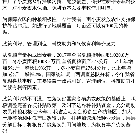
推广了小麦宽窄行探墒沟播、地膜覆盖、保护性耕作等栽培技
术，对小麦蓄水保墒、免耕节本以及丰收作用明显。
为保障农民的种粮积极性，今年我省一亩小麦发放农业支持保
护补贴79元。如进行了地膜覆盖，每亩还可以有100元的补
贴。
政策利好、管理到位、科技助力和气候有利等齐发力
从夏粮产量构成因素看，2017年全省夏粮播种面积1020.8万
亩，冬小麦面积1003.2万亩;全省夏粮亩产273公斤，比上年增
加5公斤，增长1.9%;其中，冬小麦亩产276.4公斤，比上年增
加5公斤，增长2%。国家统计局山西调查总队分析，今年我省
夏粮喜获丰收，主要得益于政策利好、管理到位、科技助力和
气候有利等因素。
政策利好功不可没。在落实好国家各项惠农政策的基础上，积
极调整完善各项补贴政策，及时下达各种补贴资金，充分调动
农民种粮积极性;今年，我省启动划定粮食生产功能区，加大
土地整治和中低产田改造力度，扶持加速现代种业发展，层层
分解目标，将粮食产能落实到田间地块，为粮食丰产夯实基
础。