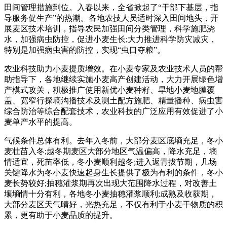
田间管理措施到位。入春以来，全省掀起了“干部下基层，指
导服务促生产”的热潮。各地农技人员适时深入田间地头，开
展麦区技术培训，指导农民加强田间分类管理，科学施肥浇
水，加强病虫防控，促进小麦生长;大力推进科学防灾减灾，
特别是加强病虫害的防控，实现“虫口夺粮”。
农业科技助力小麦提质增效。在小麦专家及农业技术人员的帮
助指导下，各地继续实施小麦高产创建活动，大力开展绿色增
产模式攻关，积极推广使用新优小麦种籽、旱地小麦地膜覆
盖、宽窄行探墒沟播技术及测土配方施肥、精量播种、病虫害
综合防治等综合配套技术，农业科技的广泛应用有效促进了小
麦单产水平的提高。
气候条件总体有利。去年入冬前，大部分麦区底墒充足，冬小
麦壮苗入冬;越冬期麦区大部分地区气温偏高，降水充足，墒
情适宜，死苗率低，冬小麦顺利越冬;进入返青拔节期，几场
关键降水为冬小麦快速起身生长提供了极为有利的条件，冬小
麦长势较好;抽穗灌浆期再次出现大范围降水过程，对改善土
壤墒情十分有利，各地冬小麦抽穗灌浆顺利;成熟及收获期，
大部分麦区天气晴好，光热充足，不仅有利于小麦干物质的积
累，更有助于小麦品质的提升。