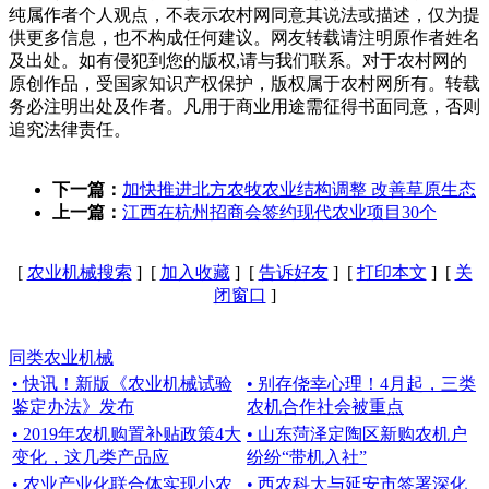
纯属作者个人观点，不表示农村网同意其说法或描述，仅为提
供更多信息，也不构成任何建议。网友转载请注明原作者姓名
及出处。如有侵犯到您的版权,请与我们联系。对于农村网的
原创作品，受国家知识产权保护，版权属于农村网所有。转载
务必注明出处及作者。凡用于商业用途需征得书面同意，否则
追究法律责任。
下一篇：
加快推进北方农牧农业结构调整 改善草原生态
上一篇：
江西在杭州招商会签约现代农业项目30个
[
农业机械搜索
] [
加入收藏
] [
告诉好友
] [
打印本文
] [
关
闭窗口
]
同类农业机械
• 快讯！新版《农业机械试验
• 别存侥幸心理！4月起，三类
鉴定办法》发布
农机合作社会被重点
• 2019年农机购置补贴政策4大
• 山东菏泽定陶区新购农机户
变化，这几类产品应
纷纷“带机入社”
• 农业产业化联合体实现小农
• 西农科大与延安市签署深化