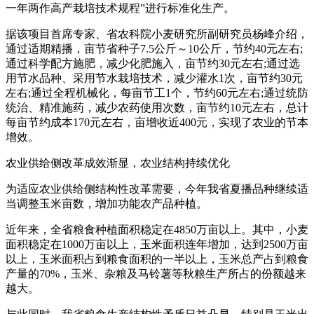
一年两作高产栽培技术规程”进行标准化生产。
据该项目首席专家、省农科院小麦研究所副研究员杨峰介绍，
通过适期精播，亩节省种子7.5公斤～10公斤，节约40元左右;
通过科学配方施肥，减少化肥施入，亩节约30元左右;通过选
用节水品种、采用节水栽培技术，减少灌水1次，亩节约30元
左右;通过全程机械化，每亩节工1个，节约60元左右;通过统防
统治、精准施药，减少农药使用次数，亩节约10元左右，总计
每亩节约成本170元左右，亩增收近400元，实现了农业的节本
增效。
农业供给侧改革成效渐显，农业结构持续优化
为适应农业供给侧结构性改革需要，今年我省夏播品种继续适
当调整玉米亩数，增加功能农产品种植。
近年来，全省粮食种植面积稳定在4850万亩以上。其中，小麦
面积稳定在1000万亩以上，玉米面积连年增加，达到2500万亩
以上，玉米面积占到粮食面积的一半以上，玉米总产占到粮食
产量的70%，玉米、杂粮及马铃薯等秋粮生产所占的份额越来
越大。