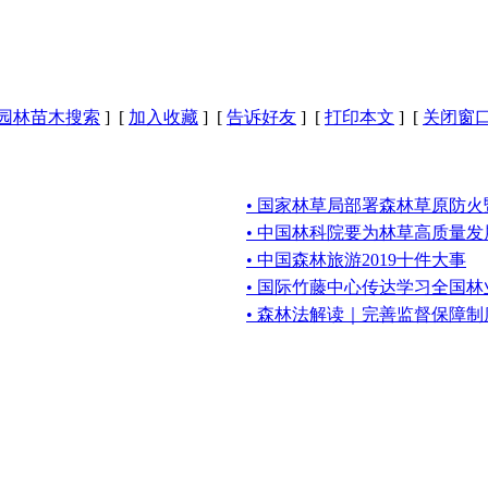
园林苗木搜索
] [
加入收藏
] [
告诉好友
] [
打印本文
] [
关闭窗
• 国家林草局部署森林草原防
• 中国林科院要为林草高质量
• 中国森林旅游2019十件大事
• 国际竹藤中心传达学习全国
• 森林法解读｜完善监督保障