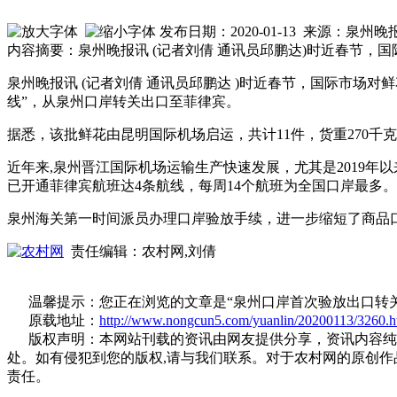
发布日期：2020-01-13 来源：泉州
内容摘要：泉州晚报讯 (记者刘倩 通讯员邱鹏达)时近春节
泉州晚报讯 (记者刘倩 通讯员邱鹏达 )时近春节，国际市
线”，从泉州口岸转关出口至菲律宾。
据悉，该批鲜花由昆明国际机场启运，共计11件，货重270
近年来,泉州晋江国际机场运输生产快速发展，尤其是2019
已开通菲律宾航班达4条航线，每周14个航班为全国口岸最多
泉州海关第一时间派员办理口岸验放手续，进一步缩短了商品
责任编辑：农村网,刘倩
温馨提示：您正在浏览的文章是“泉州口岸首次验放出口转关
原载地址：
http://www.nongcun5.com/yuanlin/20200113/3260.h
版权声明：本网站刊载的资讯由网友提供分享，资讯内容纯属
处。如有侵犯到您的版权,请与我们联系。对于农村网的原创
责任。