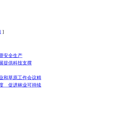
口
]
火暨安全生产
发展提供科技支撑
林业和草原工作会议精
制度 促进林业可持续