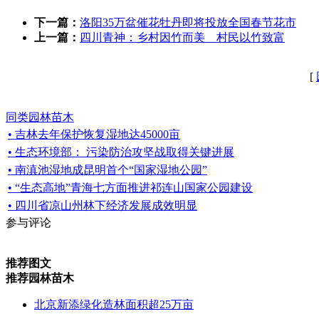
下一篇：
洛阳35万盆催花牡丹即将投放全国春节花市
上一篇：
四川青神：乡村因竹而美 村民以竹致富
[
同类园林苗木
• 吉林去年保护恢复湿地达45000亩
• 生态环境部： 污染防治攻坚战取得关键进展
• 南滇池湿地成昆明首个“国家湿地公园”
• “生态高地”青海七方面推进祁连山国家公园建设
• 四川省凉山州林下经济发展成效明显
参与评论
推荐图文
推荐园林苗木
北京新添绿化造林面积超25万亩