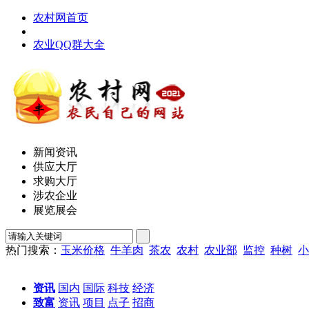
农村网首页
农业QQ群大全
新闻资讯
供应大厅
求购大厅
涉农企业
展览展会
热门搜索：
玉米价格
牛羊肉
茶农
农村
农业部
监控
种树
小
资讯
国内
国际
科技
经济
致富
资讯
项目
点子
招商