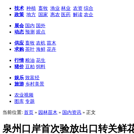
技术
种植
畜牧
渔业
林业
农资
综合
政策
地方
国家
惠农
医药
解读
农企
展会
国内
国外
动态
预测
观点
供应
畜牧
农机
苗木
求购
茶叶
海鲜
花卉
行情
粮油
花生
猪价
豆粕
饲料
娱乐
致富经
旅游
乡村美景
农业视频
图库
专题
当前位置:
首页
»
园林苗木
»
国内资讯
» 正文
泉州口岸首次验放出口转关鲜