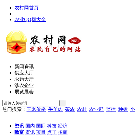
农村网首页
农业QQ群大全
新闻资讯
供应大厅
求购大厅
涉农企业
展览展会
热门搜索：
玉米价格
牛羊肉
茶农
农村
农业部
监控
种树
小
资讯
国内
国际
科技
经济
致富
资讯
项目
点子
招商