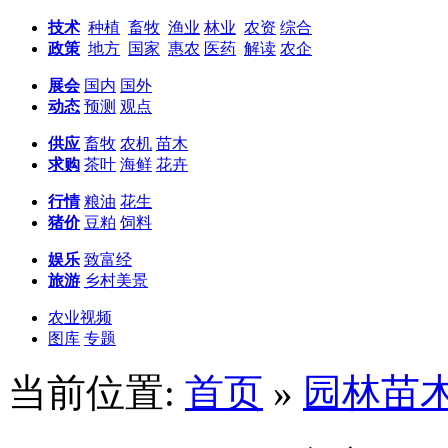
技术
种植
畜牧
渔业
林业
农资
综合
政策
地方
国家
惠农
医药
解读
农企
展会
国内
国外
动态
预测
观点
供应
畜牧
农机
苗木
求购
茶叶
海鲜
花卉
行情
粮油
花生
猪价
豆粕
饲料
娱乐
致富经
旅游
乡村美景
农业视频
图库
专题
当前位置:
首页
»
园林苗