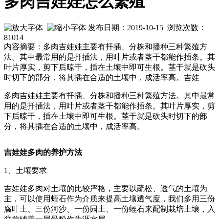
多肉吉娃娃怎么繁殖
发布日期：2019-10-15 浏览次数：
81014
内容摘要：多肉吉娃娃主要有扦插、分株和播种三种繁殖方
法。其中最常用的是扦插法，用叶片或者茎干都能作插条。其
叶片厚实，剪下后晾干，插在土壤中即可生根。茎干就是砍头
时切下的部分，将其插在合适的土壤中，成活率高。吉娃
多肉吉娃娃主要有扦插、分株和播种三种繁殖方法。其中最常
用的是扦插法，用叶片或者茎干都能作插条。其叶片厚实，剪
下后晾干，插在土壤中即可生根。茎干就是砍头时切下的部
分，将其插在合适的土壤中，成活率高。
吉娃娃多肉的养护方法
1、土壤要求
吉娃娃多肉对土壤的比较严格，主要以疏松、透气的土壤为
主，可以使用蛭石作为介质来提高土壤透气度，我们多用三份
腐叶土、三份河沙、一份园土、一份蛭石来配制栽培土壤，入