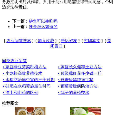
务必注明出处及作者。凡用于商业用途需征得书面同意，否则
追究法律责任。
下一篇：
鲈鱼可以生吃吗
上一篇：
虾是怎么繁殖的
[
农业问答搜索
] [
加入收藏
] [
告诉好友
] [
打印本文
] [
关
闭窗口
]
同类农业问答
• 家庭绿豆芽菜种植方法
• 家庭长久储存土豆方法
• 小龙虾高效养殖技术
• 顶级藏红花多少钱一斤
• 水稻防治病虫害的三个时期
• 燕麦坚黑穗病症状
• 硅肥在水稻喷施最佳时间
• 葡萄黄脉病防治方法
• 淮山和山药的区别
• 鸽子的养殖技术
推荐图文