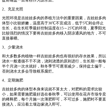
盆前铺盖一层骨粉作为沥水层。
2、充足光照
光照环境是吉娃娃多肉的养植方法中的重要因素，吉娃娃多肉
体型小比较娇嫩，温度高于30℃不宜成活，低于5℃则会停止
生长，在生长旺季最好控制温度在15～25℃的环境，夏季阳光
比较强烈的情况下要将吉娃娃多肉移入阴凉通风的地方，不可
直接暴晒。
3、少量浇水
和大多数多肉植物一样吉娃娃多肉也有很好的存水效果，所以
浇水一般遵循不干不浇，浇则浇透的原则进行，生长期一般每
半个月浇一次水就好，秋冬季节可逐渐减少，保持盆土偏干，
否则浇水太多会导致根系腐烂。
4、定期施肥
吉娃娃多肉的体型本身来说就不算太大，对肥料的需求比较
小，如果需要施肥最好选在春秋季，可以使用在花卉市场专卖
的稀释肥，每个月施一次薄肥即可，不可过多，施肥时不要直
接浇入，应沿着土壤边缘浇入即可。