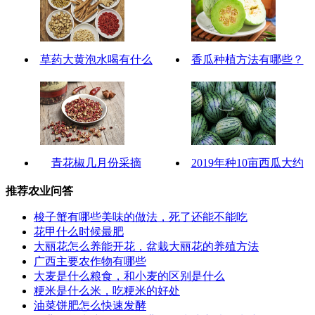
草药大黄泡水喝有什么
香瓜种植方法有哪些？
青花椒几月份采摘
2019年种10亩西瓜大约
推荐农业问答
梭子蟹有哪些美味的做法，死了还能不能吃
花甲什么时候最肥
大丽花怎么养能开花，盆栽大丽花的养殖方法
广西主要农作物有哪些
大麦是什么粮食，和小麦的区别是什么
粳米是什么米，吃粳米的好处
油菜饼肥怎么快速发酵