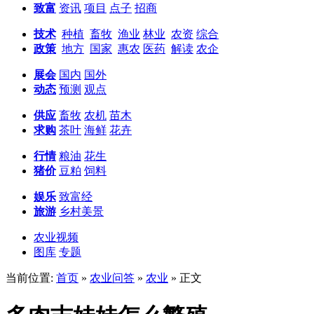
致富
资讯
项目
点子
招商
技术
种植
畜牧
渔业
林业
农资
综合
政策
地方
国家
惠农
医药
解读
农企
展会
国内
国外
动态
预测
观点
供应
畜牧
农机
苗木
求购
茶叶
海鲜
花卉
行情
粮油
花生
猪价
豆粕
饲料
娱乐
致富经
旅游
乡村美景
农业视频
图库
专题
当前位置:
首页
»
农业问答
»
农业
» 正文