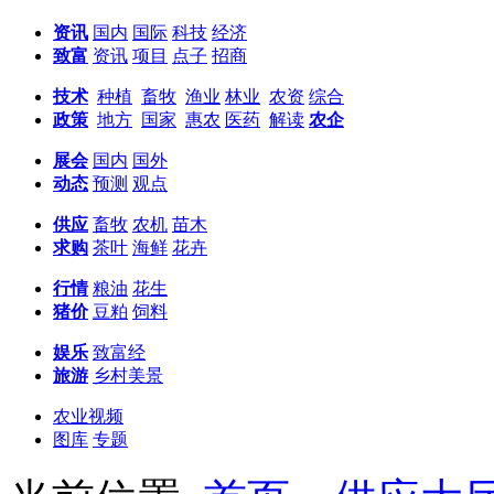
资讯
国内
国际
科技
经济
致富
资讯
项目
点子
招商
技术
种植
畜牧
渔业
林业
农资
综合
政策
地方
国家
惠农
医药
解读
农企
展会
国内
国外
动态
预测
观点
供应
畜牧
农机
苗木
求购
茶叶
海鲜
花卉
行情
粮油
花生
猪价
豆粕
饲料
娱乐
致富经
旅游
乡村美景
农业视频
图库
专题