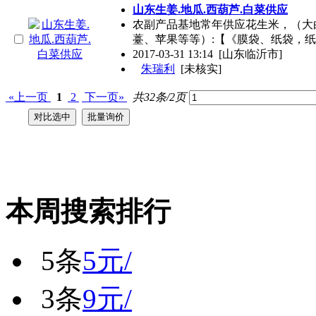
山东生姜.地瓜.西葫芦.白菜供应
农副产品基地常年供应花生米，（大白
薹、苹果等等）:【《膜袋、纸袋，
2017-03-31 13:14
[山东临沂市]
朱瑞利
[未核实]
«上一页
1
2
下一页»
共32条/2页
本周搜索排行
5条
5元/
3条
9元/