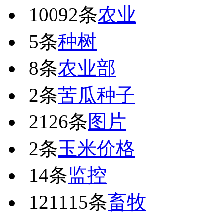
10092条
农业
5条
种树
8条
农业部
2条
苦瓜种子
2126条
图片
2条
玉米价格
14条
监控
121115条
畜牧