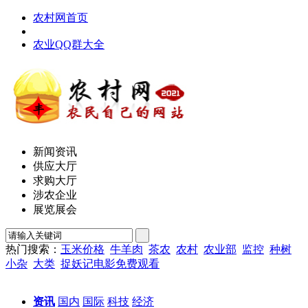
农村网首页
农业QQ群大全
新闻资讯
供应大厅
求购大厅
涉农企业
展览展会
热门搜索：
玉米价格
牛羊肉
茶农
农村
农业部
监控
种树
小杂
大类
捉妖记电影免费观看
资讯
国内
国际
科技
经济