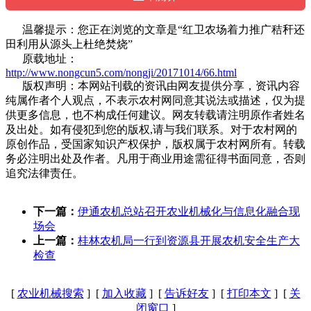
温馨提示：您正在浏览的文章是“红卫农场着力推广秸秆还
田利用从源头上杜绝焚烧”
原载地址：
http://www.nongcun5.com/nongji/20171014/66.html
版权声明：本网站刊载的资讯由网友提供分享，资讯内容
纯属作者个人观点，不表示农村网同意其说法或描述，仅为提
供更多信息，也不构成任何建议。网友转载请注明原作者姓名
及出处。如有侵犯到您的版权,请与我们联系。对于农村网的
原创作品，受国家知识产权保护，版权属于农村网所有。转载
务必注明出处及作者。凡用于商业用途需征得书面同意，否则
追究法律责任。
下一篇：
伊通农机总站召开农业机械化与信息化融合现
场会
上一篇：
桂林农机局一行到资源县开展农机安全生产大
检查
[
农业机械搜索
] [
加入收藏
] [
告诉好友
] [
打印本文
] [
关
闭窗口
]