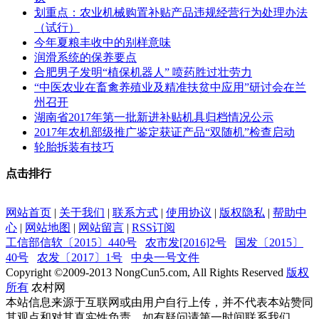
划重点：农业机械购置补贴产品违规经营行为处理办法
（试行）
今年夏粮丰收中的别样意味
润滑系统的保养要点
合肥男子发明“植保机器人” 喷药胜过壮劳力
“中医农业在畜禽养殖业及精准扶贫中应用”研讨会在兰
州召开
湖南省2017年第一批新进补贴机具归档情况公示
2017年农机部级推广鉴定获证产品“双随机”检查启动
轮胎拆装有技巧
点击排行
网站首页
|
关于我们
|
联系方式
|
使用协议
|
版权隐私
|
帮助中
心
|
网站地图
|
网站留言
|
RSS订阅
工信部信软〔2015〕440号
农市发[2016]2号
国发〔2015〕
40号
农发〔2017〕1号
中央一号文件
Copyright ©
2009-2013
NongCun5.com, All Rights Reserved
版权
所有
农村网
本站信息来源于互联网或由用户自行上传，并不代表本站赞同
其观点和对其真实性负责，如有疑问请第一时间联系我们