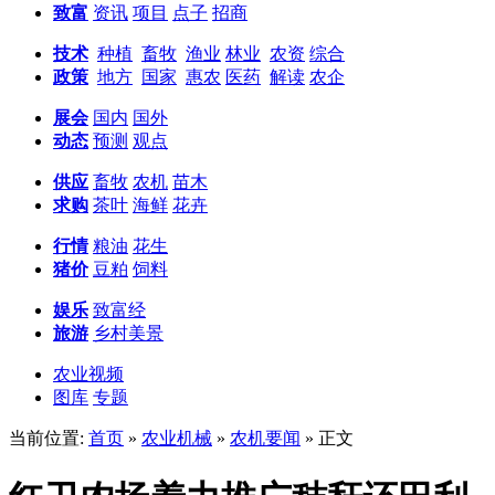
致富
资讯
项目
点子
招商
技术
种植
畜牧
渔业
林业
农资
综合
政策
地方
国家
惠农
医药
解读
农企
展会
国内
国外
动态
预测
观点
供应
畜牧
农机
苗木
求购
茶叶
海鲜
花卉
行情
粮油
花生
猪价
豆粕
饲料
娱乐
致富经
旅游
乡村美景
农业视频
图库
专题
当前位置:
首页
»
农业机械
»
农机要闻
» 正文