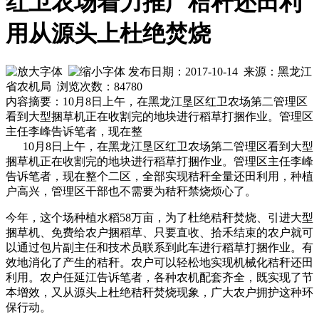
红卫农场着力推广秸秆还田利
用从源头上杜绝焚烧
发布日期：2017-10-14 来源：黑龙江
省农机局 浏览次数：
84780
内容摘要：10月8日上午，在黑龙江垦区红卫农场第二管理区
看到大型捆草机正在收割完的地块进行稻草打捆作业。管理区
主任李峰告诉笔者，现在整
10月8日上午，在黑龙江垦区红卫农场第二管理区看到大型
捆草机正在收割完的地块进行稻草打捆作业。管理区主任李峰
告诉笔者，现在整个二区，全部实现秸秆全量还田利用，种植
户高兴，管理区干部也不需要为秸秆禁烧烦心了。
今年，这个场种植水稻58万亩，为了杜绝秸秆焚烧、引进大型
捆草机、免费给农户捆稻草、只要直收、拾禾结束的农户就可
以通过包片副主任和技术员联系到此车进行稻草打捆作业。有
效地消化了产生的秸秆。农户可以轻松地实现机械化秸秆还田
利用。农户任延江告诉笔者，各种农机配套齐全，既实现了节
本增效，又从源头上杜绝秸秆焚烧现象，广大农户拥护这种环
保行动。