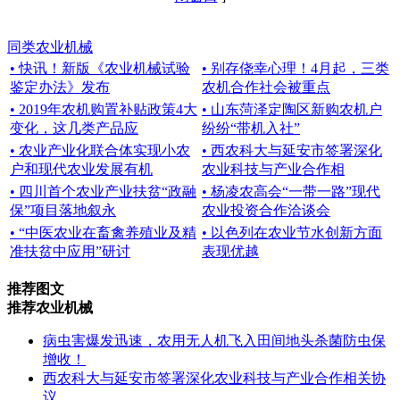
同类农业机械
• 快讯！新版《农业机械试验
• 别存侥幸心理！4月起，三类
鉴定办法》发布
农机合作社会被重点
• 2019年农机购置补贴政策4大
• 山东菏泽定陶区新购农机户
变化，这几类产品应
纷纷“带机入社”
• 农业产业化联合体实现小农
• 西农科大与延安市签署深化
户和现代农业发展有机
农业科技与产业合作相
• 四川首个农业产业扶贫“政融
• 杨凌农高会“一带一路”现代
保”项目落地叙永
农业投资合作洽谈会
• “中医农业在畜禽养殖业及精
• 以色列在农业节水创新方面
准扶贫中应用”研讨
表现优越
推荐图文
推荐农业机械
病虫害爆发迅速，农用无人机飞入田间地头杀菌防虫保
增收！
西农科大与延安市签署深化农业科技与产业合作相关协
议