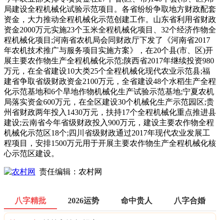
局建设全程机械化试验示范项目。各省纷纷争取地方财政配套
资金，大力推动全程机械化示范创建工作。山东省利用省财政
资金2000万元实施23个玉米全程机械化项目、32个经济作物全
程机械化项目;河南省农机局会同财政厅下发了《河南省2017
年农机技术推广与服务项目实施方案》，在20个县(市、区)开
展主要农作物生产全程机械化示范;陕西省2017年继续投资980
万元，在全省建设10大类25个全程机械化现代农业示范县;福
建省争取省级财政资金2100万元，全省建设48个水稻生产全程
化示范基地和6个旱地作物机械化生产试验示范基地;宁夏农机
局落实资金600万元，在全区建设30个机械化生产示范园区;贵
州省财政两年投入1430万元，扶持17个全程机械化重点推进县
建设;云南省今年省级财政投入900万元，建设主要农作物全程
机械化示范区18个;四川省级财政通过2017年现代农业发展工
程项目，安排1500万元用于开展主要农作物生产全程机械化核
心示范区建设。
责任编辑：农村网
八字精批
2026运势
命中贵人
八字合婚