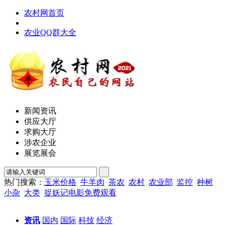
农村网首页
农业QQ群大全
新闻资讯
供应大厅
求购大厅
涉农企业
展览展会
热门搜索：
玉米价格
牛羊肉
茶农
农村
农业部
监控
种树
小杂
大类
捉妖记电影免费观看
资讯
国内
国际
科技
经济