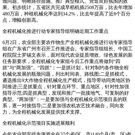
颈问题、明晰路径措施、推广典型模式、营造良好氛围的效
果。初步统计，五省区共完成早稻机插2508万亩，比去年增加
480万亩，种植机械化率达到34.2%，比去年提高了近8个百分
点，增幅创新高。
全程机械化推进行动专家指导组明确近期工作重点
6月2日，农业部主要农作物生产全程机械化推进行动专家指导
组在广东省广州市召开工作推进会。专家指导组组长、中国工
程院院士罗锡文表示，面对现代农业提质增效、绿色发展的新
任务新要求，全程机械化专家组今后工作重点将做到“四
抓”与“两加强”。“四抓”：一是抓计划，针对制约各作物全程
机械化发展的瓶颈问题，列出时间表、路线图;二是抓模式，
遴选推出9大作物全程机械化生产模式，指导带动同类地区协
同推进;三是抓重点，针对重点环节、重点地区，针对性加强
指导示范;四是抓典型，发现和推广一批接地气、可复制的好
典型。“两加强”：一是要加强与全程机械化示范项目县的联
系，逐一对接指导;二是要加强农机农艺技术融合，同向发
力，为全程机械化发展提供技术支撑。
全程机械化示范项目实施进展顺利
今年农业部安排专项资金在27个省(区、市)140个县(市、区)布