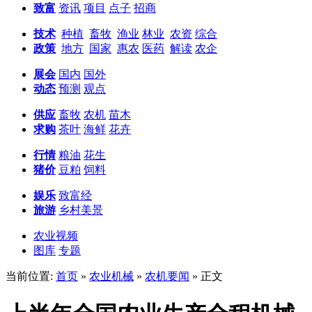
致富
资讯
项目
点子
招商
技术
种植
畜牧
渔业
林业
农资
综合
政策
地方
国家
惠农
医药
解读
农企
展会
国内
国外
动态
预测
观点
供应
畜牧
农机
苗木
求购
茶叶
海鲜
花卉
行情
粮油
花生
猪价
豆粕
饲料
娱乐
致富经
旅游
乡村美景
农业视频
图库
专题
当前位置:
首页
»
农业机械
»
农机要闻
» 正文