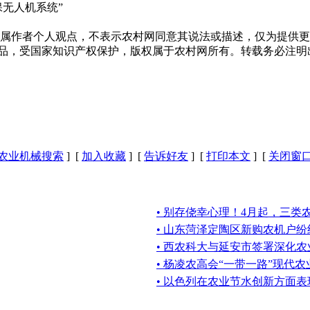
无人机系统”
作者个人观点，不表示农村网同意其说法或描述，仅为提供更
作品，受国家知识产权保护，版权属于农村网所有。转载务必注明
农业机械搜索
] [
加入收藏
] [
告诉好友
] [
打印本文
] [
关闭窗
• 别存侥幸心理！4月起，三类
• 山东菏泽定陶区新购农机户纷
• 西农科大与延安市签署深化
• 杨凌农高会“一带一路”现代
• 以色列在农业节水创新方面表