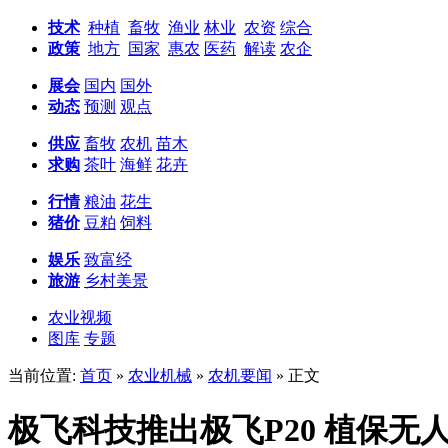
技术
种植
畜牧
渔业
林业
农资
综合
政策
地方
国家
惠农
医药
解读
农企
展会
国内
国外
动态
预测
观点
供应
畜牧
农机
苗木
求购
茶叶
海鲜
花卉
行情
粮油
花生
猪价
豆粕
饲料
娱乐
致富经
旅游
乡村美景
农业视频
图库
专题
当前位置:
首页
»
农业机械
»
农机要闻
» 正文
极飞科技推出极飞P20 植保无