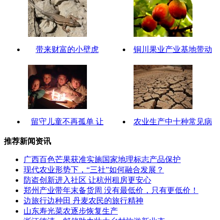
带来财富的小壁虎
铜川果业产业基地带动
留守儿童不再孤单 让
农业生产中十种常见病
推荐新闻资讯
广西百色芒果获准实施国家地理标志产品保护
现代农业形势下，“三社”如何融合发展？
防盗创新进入社区 让杭州租房更安心
郑州产业带年末备货周 没有最低价，只有更低价！
边旅行边种田 丹麦农民的旅行精神
山东寿光菜农逐步恢复生产