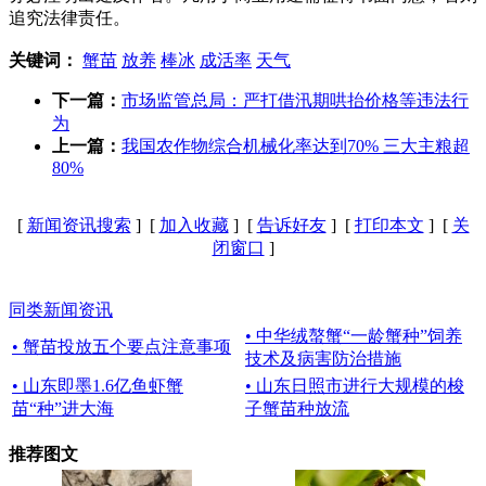
追究法律责任。
关键词：
蟹苗
放养
棒冰
成活率
天气
下一篇：
市场监管总局：严打借汛期哄抬价格等违法行
为
上一篇：
我国农作物综合机械化率达到70% 三大主粮超
80%
[
新闻资讯搜索
] [
加入收藏
] [
告诉好友
] [
打印本文
] [
关
闭窗口
]
同类新闻资讯
• 中华绒螯蟹“一龄蟹种”饲养
• 蟹苗投放五个要点注意事项
技术及病害防治措施
• 山东即墨1.6亿鱼虾蟹
• 山东日照市进行大规模的梭
苗“种”进大海
子蟹苗种放流
推荐图文