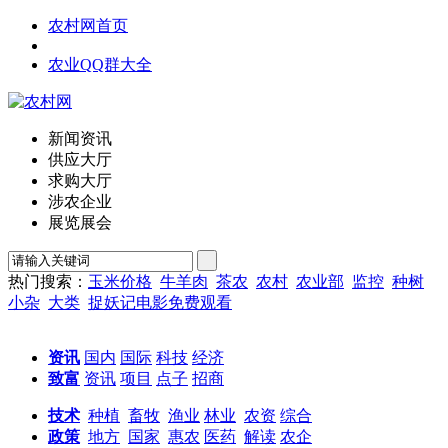
农村网首页
农业QQ群大全
新闻资讯
供应大厅
求购大厅
涉农企业
展览展会
热门搜索：
玉米价格
牛羊肉
茶农
农村
农业部
监控
种树
小杂
大类
捉妖记电影免费观看
资讯
国内
国际
科技
经济
致富
资讯
项目
点子
招商
技术
种植
畜牧
渔业
林业
农资
综合
政策
地方
国家
惠农
医药
解读
农企