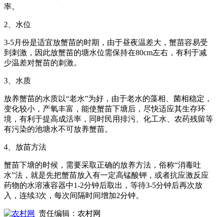
率。
2、水位
3-5月份是适宜放蟹苗的时期，由于昼夜温差大，蟹苗容易受
到刺激，因此放蟹苗的塘水位需保持在80cm左右，有利于减
少温差对蟹苗的刺激。
3、水质
放养蟹苗的水质以“老水”为好，由于老水的藻相、菌相稳定，
变化较小，产氧丰富，能使蟹苗下塘后，尽快适应其生存环
境，有利于提高成活率，同时民用排污、化工水、农药残留等
有污染的池塘水不可放养蟹苗。
4、放苗方法
蟹苗下塘的时候，需要采取正确的放养方法，俗称“消毒吐
水”法，就是先把蟹苗放入有一定高锰酸钾，或者抗应激反应
药物的水溶液容器中1-2分钟后取出，等待3-5分钟后再次放
入，连续3次，每次间隔时间增加2分钟。
责任编辑：农村网