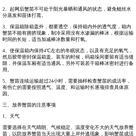
2、起网后蟹苗不可处于阳光暴晒和通风的状态，避免鳃丝水
分蒸发和苗体打蔫。
3、保温箱除箱盖外，都要透空，保持箱内外的透气度，箱内
蟹苗不能有拥挤现象，制冷采用没有水渗漏的棒冰，根据运输
时间的长短，适当加减棒冰数量和打氧。
4、使保温箱内保持4℃左右的冬眠状态，以及有充足的氧气，
然后胶带密封保温箱盖。装车的时候，码箱垛间要留有适当缝
隙，并保温车厢有适当通风，另外可装若干箱棒冰密封进行备
用。
5、蟹苗连续运输超过24小时，需要抽样检查蟹苗的成活率，
有伤亡的需要按照透气、温度、和运输时长逐项排查具体原
因。
三、放养蟹苗的注意事项
1、天气
需要选择在天气晴朗、气候稳定、温度变化不大的天气放养蟹
苗，以防放养蟹苗当天出现大量上岸外逃现象，影响蟹苗成活