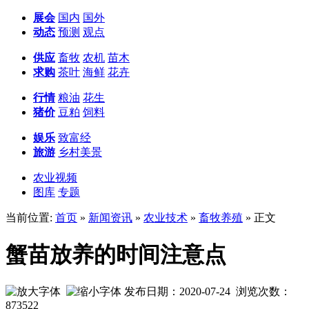
展会
国内
国外
动态
预测
观点
供应
畜牧
农机
苗木
求购
茶叶
海鲜
花卉
行情
粮油
花生
猪价
豆粕
饲料
娱乐
致富经
旅游
乡村美景
农业视频
图库
专题
当前位置:
首页
»
新闻资讯
»
农业技术
»
畜牧养殖
» 正文
蟹苗放养的时间注意点
发布日期：2020-07-24 浏览次数：
873522