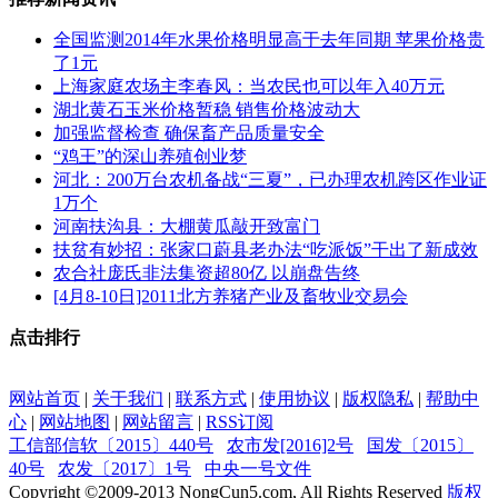
全国监测2014年水果价格明显高于去年同期 苹果价格贵
了1元
上海家庭农场主李春风：当农民也可以年入40万元
湖北黄石玉米价格暂稳 销售价格波动大
加强监督检查 确保畜产品质量安全
“鸡王”的深山养殖创业梦
河北：200万台农机备战“三夏”，已办理农机跨区作业证
1万个
河南扶沟县：大棚黄瓜敲开致富门
扶贫有妙招：张家口蔚县老办法“吃派饭”干出了新成效
农合社庞氏非法集资超80亿 以崩盘告终
[4月8-10日]2011北方养猪产业及畜牧业交易会
点击排行
网站首页
|
关于我们
|
联系方式
|
使用协议
|
版权隐私
|
帮助中
心
|
网站地图
|
网站留言
|
RSS订阅
工信部信软〔2015〕440号
农市发[2016]2号
国发〔2015〕
40号
农发〔2017〕1号
中央一号文件
Copyright ©
2009-2013
NongCun5.com, All Rights Reserved
版权