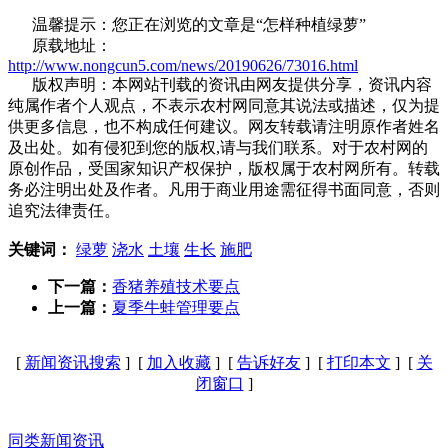
温馨提示：您正在浏览的文章是“怎样种植绿萝”
原载地址：
http://www.nongcun5.com/news/20190626/73016.html
版权声明：本网站刊载的资讯由网友提供分享，资讯内容
纯属作者个人观点，不表示农村网同意其说法或描述，仅为提
供更多信息，也不构成任何建议。网友转载请注明原作者姓名
及出处。如有侵犯到您的版权,请与我们联系。对于农村网的
原创作品，受国家知识产权保护，版权属于农村网所有。转载
务必注明出处及作者。凡用于商业用途需征得书面同意，否则
追究法律责任。
关键词：
绿萝
浇水
土壤
生长
施肥
下一篇：
香猪养殖技术要点
上一篇：
夏季牛蛙管理要点
[
新闻资讯搜索
] [
加入收藏
] [
告诉好友
] [
打印本文
] [
关
闭窗口
]
同类新闻资讯