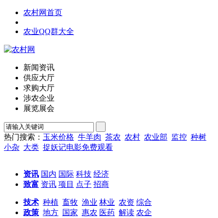
农村网首页
农业QQ群大全
新闻资讯
供应大厅
求购大厅
涉农企业
展览展会
热门搜索：
玉米价格
牛羊肉
茶农
农村
农业部
监控
种树
小杂
大类
捉妖记电影免费观看
资讯
国内
国际
科技
经济
致富
资讯
项目
点子
招商
技术
种植
畜牧
渔业
林业
农资
综合
政策
地方
国家
惠农
医药
解读
农企