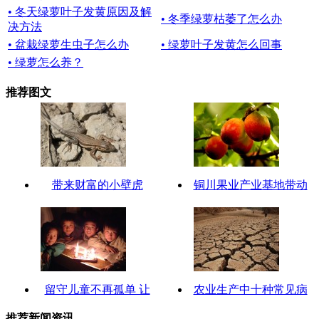
• 冬天绿萝叶子发黄原因及解
• 冬季绿萝枯萎了怎么办
决方法
• 盆栽绿萝生虫子怎么办
• 绿萝叶子发黄怎么回事
• 绿萝怎么养？
推荐图文
带来财富的小壁虎
铜川果业产业基地带动
留守儿童不再孤单 让
农业生产中十种常见病
推荐新闻资讯