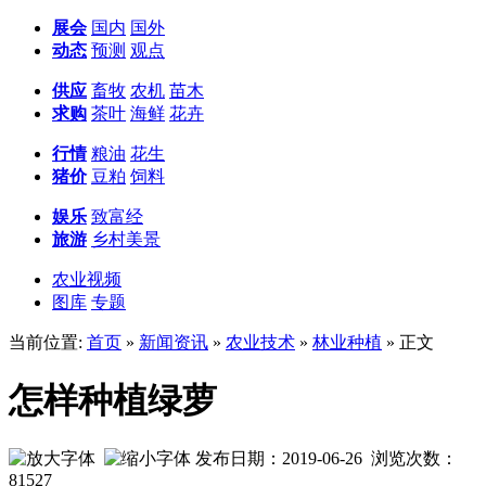
展会
国内
国外
动态
预测
观点
供应
畜牧
农机
苗木
求购
茶叶
海鲜
花卉
行情
粮油
花生
猪价
豆粕
饲料
娱乐
致富经
旅游
乡村美景
农业视频
图库
专题
当前位置:
首页
»
新闻资讯
»
农业技术
»
林业种植
» 正文
怎样种植绿萝
发布日期：2019-06-26 浏览次数：
81527