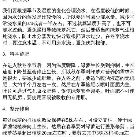
我们要根据季节及温度的变化合理浇水。在温度较低的时候，
因为水分的蒸发是比较慢的，所以要适当减少浇水量。减少平
常浇水量的3/4或者一半左右。不过就算温度升高了，也不可
浇水过勤。避免沤根导致绿萝死亡。然后要适当向绿萝气生根
处浇水，防止水分蒸发过快导致根部吸水过少。在冬季浇水
时，要注意水温，不可用凉水浇，避免伤到根部。
3、科学施肥
在进入秋冬季节后，因为温度骤降，绿萝生长受到抑制，生长
速度下降甚至会停止生长。所以秋冬季对绿萝对营养的需求不
是很大，要减少施肥量。在入冬之前，要适当喷洒液态的无机
肥，大约半个月左右一次。然后在冬季施肥以喷叶面肥为主。
叶片可通过气孔吸收肥料，促使绿萝安全越冬。叶面肥不可使
用无机肥，要使用容易被吸收的专用肥。
4、整形修剪
每盆绿萝的扦插株数应保持在5株左右，可设立支柱，便于绿
萝缠绕植株向上生长。然后在春季要对绿萝进行整形修剪，当
绿萝茎蔓超出植株20cm左右时，要剪去其中3株茎梢40cm左