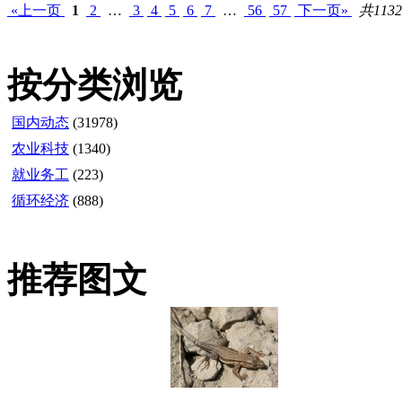
«上一页
1
2
…
3
4
5
6
7
…
56
57
下一页»
共113
按分类浏览
国内动态
(31978)
农业科技
(1340)
就业务工
(223)
循环经济
(888)
推荐图文