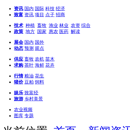
资讯
国内
国际
科技
经济
致富
资讯
项目
点子
招商
技术
种植
畜牧
渔业
林业
农资
综合
政策
地方
国家
惠农
医药
解读
展会
国内
国外
动态
预测
观点
供应
畜牧
农机
苗木
求购
茶叶
海鲜
花卉
行情
粮油
花生
猪价
豆粕
饲料
娱乐
致富经
旅游
乡村美景
农业视频
图库
专题