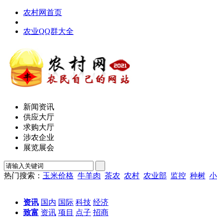
农村网首页
农业QQ群大全
新闻资讯
供应大厅
求购大厅
涉农企业
展览展会
热门搜索：
玉米价格
牛羊肉
茶农
农村
农业部
监控
种树
小
资讯
国内
国际
科技
经济
致富
资讯
项目
点子
招商