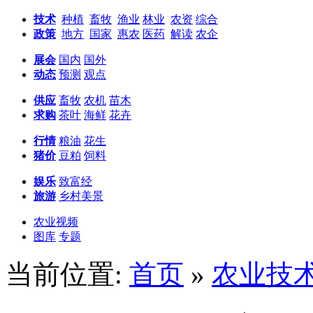
技术
种植
畜牧
渔业
林业
农资
综合
政策
地方
国家
惠农
医药
解读
农企
展会
国内
国外
动态
预测
观点
供应
畜牧
农机
苗木
求购
茶叶
海鲜
花卉
行情
粮油
花生
猪价
豆粕
饲料
娱乐
致富经
旅游
乡村美景
农业视频
图库
专题
当前位置:
首页
»
农业技